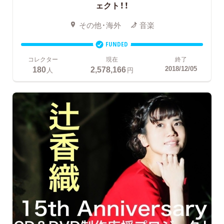
ェクト！！
その他・海外
音楽
FUNDED
コレクター
現在
終了
180
2,578,166
2018/12/05
人
円