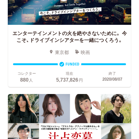
エンターテインメントの火を絶やさないために。
今
こそ、ドライブインシアターを一緒につくろう。
東京都
映画
FUNDED
コレクター
現在
終了
880
5,737,826
2020/08/07
人
円