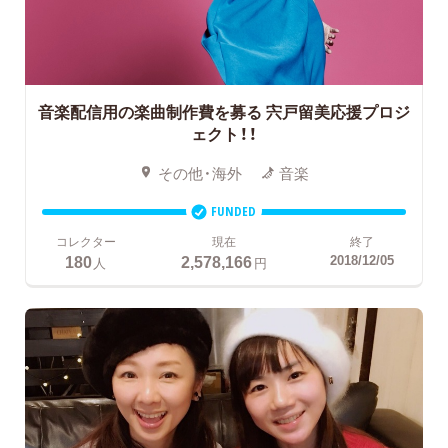
音楽配信用の楽曲制作費を募る
宍戸留美応援プロジ
ェクト！！
その他・海外
音楽
FUNDED
コレクター
現在
終了
180
2,578,166
2018/12/05
人
円