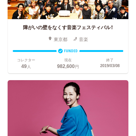
障がいの壁をなくす音楽フェスティバル！
東京都
音楽
FUNDED
コレクター
現在
終了
49
982,600
2019/03/08
人
円