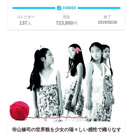
FUNDED
コレクター
現在
終了
137
723,800
2019/02/28
人
円
寺山修司の世界観を少女の瑞々しい感性で織りなす