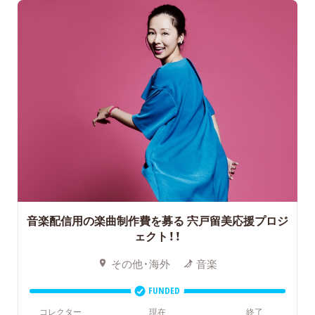
音楽配信用の楽曲制作費を募る
宍戸留美応援プロジ
ェクト！！
その他・海外
音楽
FUNDED
コレクター
現在
終了