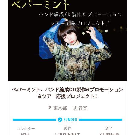
ペパーミント、
バンド編成CD製作&プロモーション
&ツアー応援プロジェクト！
東京都
音楽
FUNDED
コレクター
現在
終了
61
1,201,500
2018/06/08
人
円