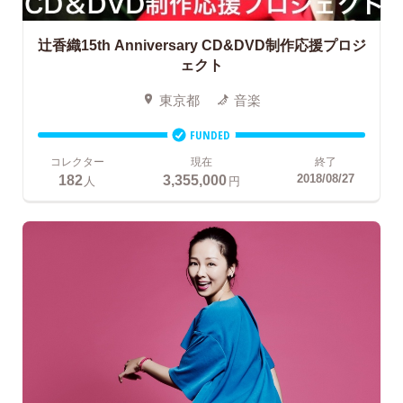
辻香織15th Anniversary CD&DVD制作応援プロジ
ェクト
東京都
音楽
FUNDED
コレクター
現在
終了
182
3,355,000
2018/08/27
人
円