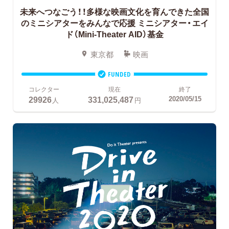
未来へつなごう！！多様な映画文化を育んできた全国
のミニシアターをみんなで応援
ミニシアター・エイ
ド（Mini-Theater AID）基金
東京都
映画
FUNDED
コレクター
現在
終了
29926
331,025,487
2020/05/15
人
円