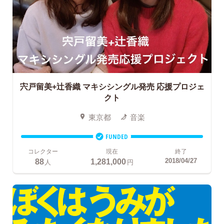
宍戸留美+辻香織
マキシシングル発売 応援プロジェ
クト
東京都
音楽
FUNDED
コレクター
現在
終了
88
1,281,000
2018/04/27
人
円