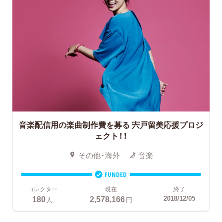
音楽配信用の楽曲制作費を募る
宍戸留美応援プロジ
ェクト！！
その他・海外
音楽
FUNDED
コレクター
現在
終了
180
2,578,166
2018/12/05
人
円