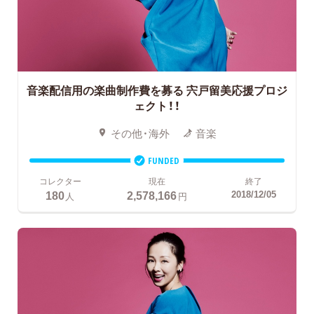
音楽配信用の楽曲制作費を募る
宍戸留美応援プロジ
ェクト！！
その他・海外
音楽
FUNDED
コレクター
現在
終了
180
2,578,166
2018/12/05
人
円