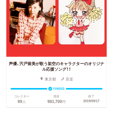
声優、宍戸留美が歌う架空のキャラクターのオリジナ
ル応援ソング！！
東京都
音楽
FUNDED
コレクター
現在
終了
89
981,700
2019/09/17
人
円