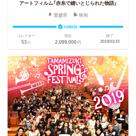
アートフィルム「赤糸で縫いとじられた物語」
愛媛県
映画
FUNDED
コレクター
現在
終了
53
2,099,000
2019/01/15
人
円