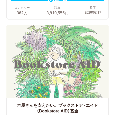
コレクター
現在
終了
362
3,910,555
2020/07/17
人
円
本屋さんを支えたい。
ブックストア・エイド
（Bookstore AID）基金