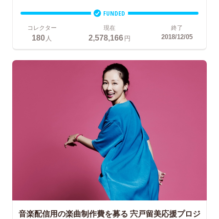
FUNDED
コレクター
現在
終了
180
2,578,166
2018/12/05
人
円
音楽配信用の楽曲制作費を募る
宍戸留美応援プロジ