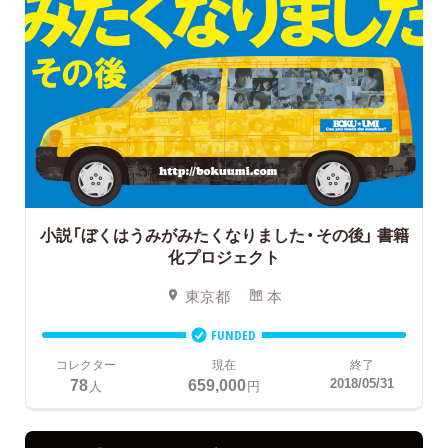
小説「ぼくはうみがみたくなりました・その後」
書籍
化プロジェクト
東京都
本
FUNDED
コレクター
現在
終了
78
659,000
2018/05/31
人
円