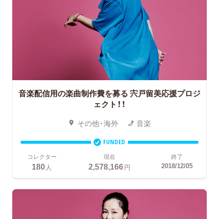
音楽配信用の楽曲制作費を募る
宍戸留美応援プロジ
ェクト！！
その他・海外
音楽
FUNDED
コレクター
現在
終了
180
2,578,166
2018/12/05
人
円