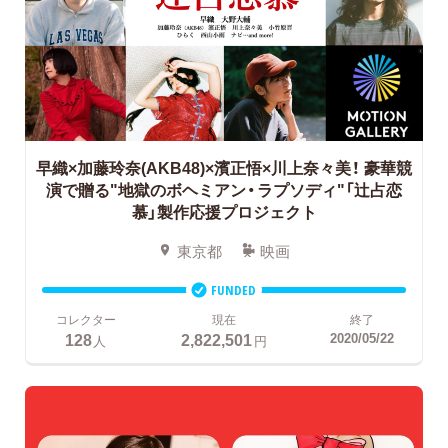
早織×加藤玲奈(AKB48)×濱正悟×川上奈々美！
豪華競
演で贈る"地獄のボヘミアン・ラプソディ"「辻占恋
慕」製作応援プロジェクト
東京都
映画
FUNDED
コレクター
現在
終了
128
2,822,501
2020/05/22
人
円