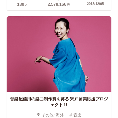
180
2,578,166
2018/12/05
人
円
音楽配信用の楽曲制作費を募る
宍戸留美応援プロジ
ェクト！！
その他・海外
音楽