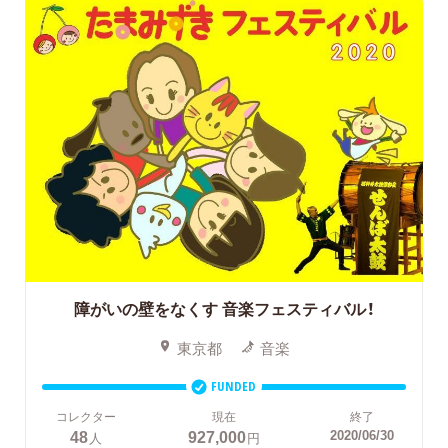
障がいの壁をなくす
音楽フェスティバル！
東京都
音楽
FUNDED
コレクター
現在
終了
48
927,000
2020/06/30
人
円