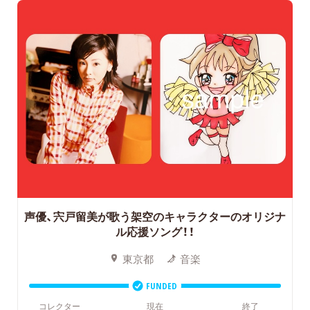
声優、宍戸留美が歌う架空のキャラクターのオリジナ
ル応援ソング！！
東京都
音楽
FUNDED
コレクター
現在
終了