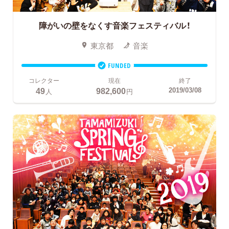
障がいの壁をなくす音楽フェスティバル！
東京都
音楽
FUNDED
コレクター
現在
終了
49
982,600
2019/03/08
人
円