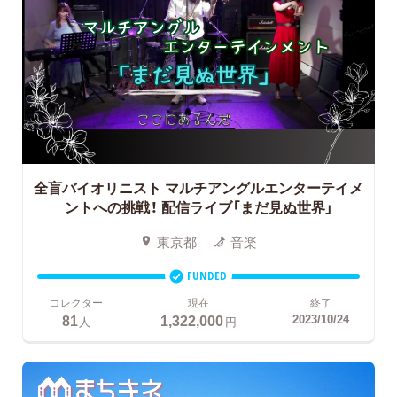
全盲バイオリニスト マルチアングルエンターテイメ
ントへの挑戦！
配信ライブ「まだ見ぬ世界」
東京都
音楽
FUNDED
コレクター
現在
終了
81
1,322,000
2023/10/24
人
円