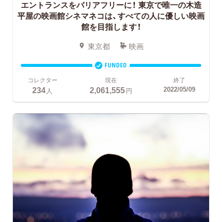
エントランスをバリアフリーに！
東京で唯一の木造
平屋の映画館シネマネコは、すべての人に優しい映画
館を目指します！
東京都
映画
FUNDED
コレクター
現在
終了
234
2,061,555
2022/05/09
人
円