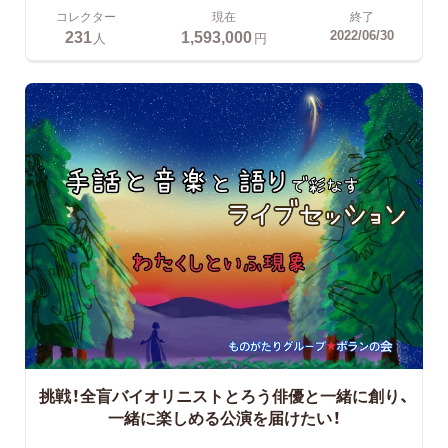
コレクター
現在
終了
231
1,593,000
2022/06/30
人
円
挑戦！全盲バイオリニストとろう俳優と一緒に創り、
一緒に楽しめる公演を届けたい！