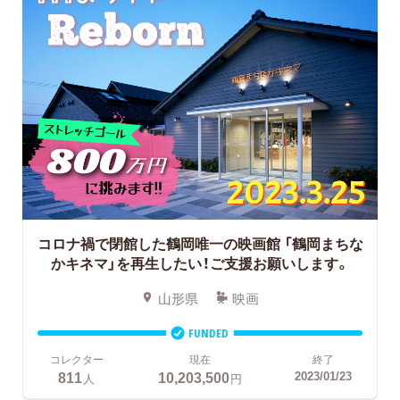
コロナ禍で閉館した鶴岡唯一の映画館
「鶴岡まちな
かキネマ」を再生したい！ご支援お願いします。
山形県
映画
FUNDED
コレクター
現在
終了
811
10,203,500
2023/01/23
人
円