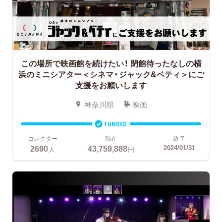
この場所で映画館を続けたい！
閉館待ったなしの横
浜のミニシアター＜シネマ・ジャック&ベティ＞にご
支援をお願いします
神奈川県
映画
FUNDED
コレクター
現在
終了
2690
43,759,888
2024/01/31
人
円