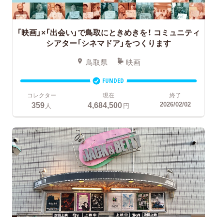
「映画」×「出会い」で鳥取にときめきを！
コミュニティ
シアター「シネマドア」をつくります
鳥取県
映画
FUNDED
コレクター
現在
終了
359
4,684,500
2026/02/02
人
円