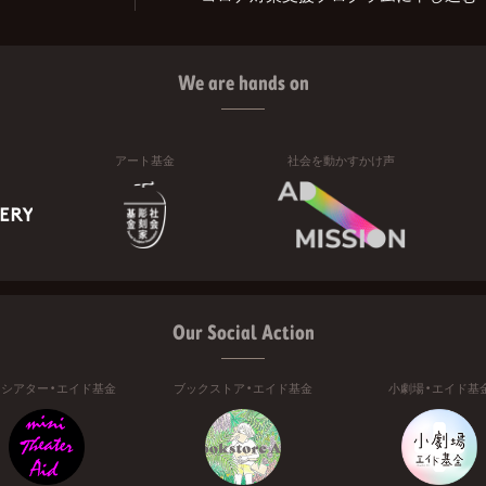
We are hands on
アート基金
社会を動かすかけ声
Our Social Action
ニシアター・エイド基金
ブックストア・エイド基金
小劇場・エイド基