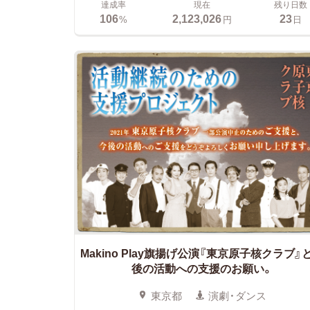
達成率
現在
残り日数
106
2,123,026
23
%
円
日
Makino Play旗揚げ公演『東京原子核クラブ』
後の活動への支援のお願い。
東京都
演劇・ダンス