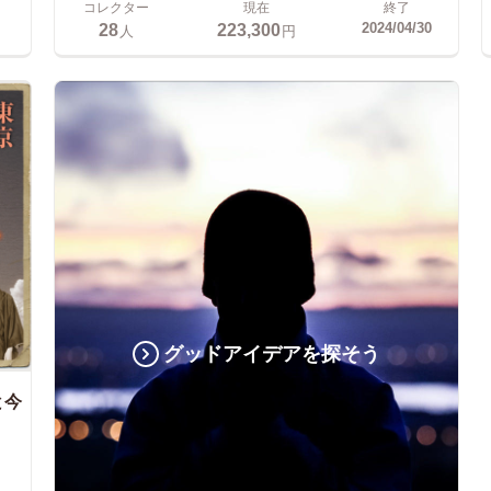
コレクター
現在
終了
28
223,300
2024/04/30
人
円
グッドアイデアを探そう
と今