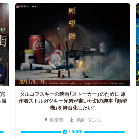
完
タルコフスキーの映画「ストーカー」のために 原
へ届
作者ストルガツキー兄弟が書いた幻の脚本
「願望
機」を舞台化したい！
東京都
演劇・ダンス
FUNDED