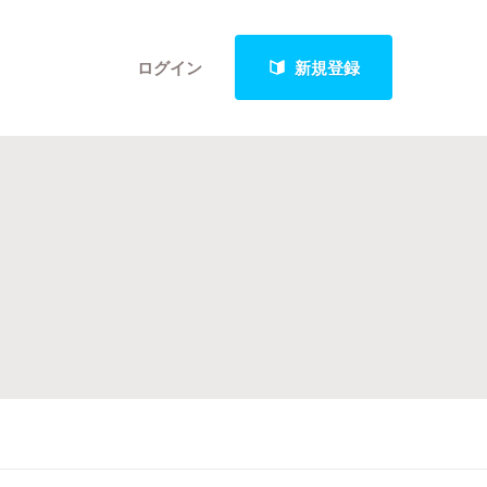
ログイン
新規登録
クト
最新進捗報告から探す