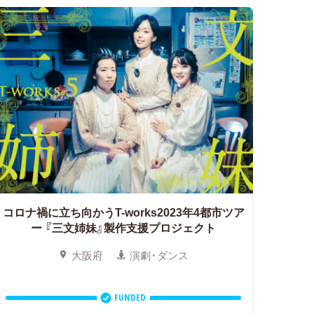
コロナ禍に立ち向かうT-works2023年4都市ツア
ー
『三文姉妹』製作支援プロジェクト
大阪府
演劇・ダンス
FUNDED