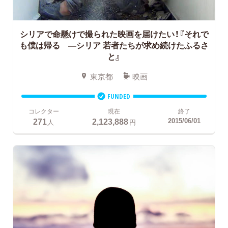
シリアで命懸けで撮られた映画を届けたい！『それで
も僕は帰る —シリア 若者たちが求め続けたふるさ
と』
東京都
映画
FUNDED
コレクター
現在
終了
271
2,123,888
2015/06/01
人
円