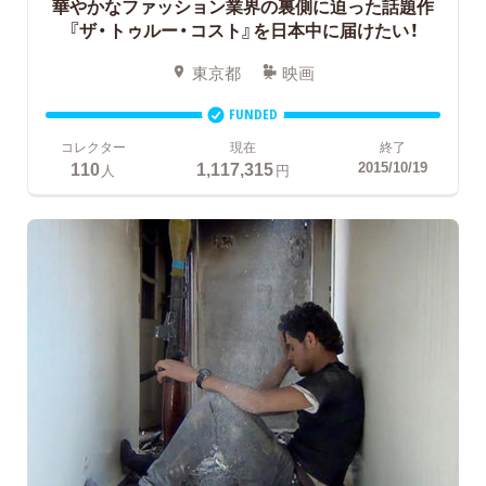
華やかなファッション業界の裏側に迫った話題作
『ザ・トゥルー・コスト』を日本中に届けたい！
東京都
映画
FUNDED
コレクター
現在
終了
110
1,117,315
2015/10/19
人
円