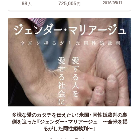
98
725,005
2016/05/11
人
円
多様な愛のカタチを伝えたい！米国・同性婚裁判の裏
側を追った『ジェンダー・マリアージュ 〜全米を揺
るがした同性婚裁判〜』