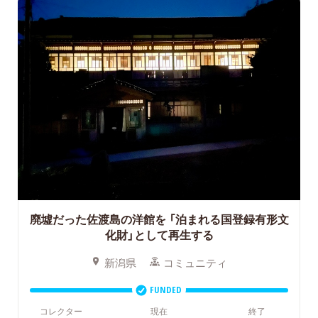
廃墟だった佐渡島の洋館を
「泊まれる国登録有形文
化財」として再生する
新潟県
コミュニティ
FUNDED
コレクター
現在
終了