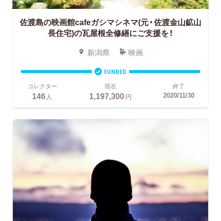
佐渡島の映画館cafeガシマシネマ(元・佐渡金山鉱山
長住宅)の瓦屋根全修繕にご支援を！
新潟県
映画
FUNDED
コレクター
現在
終了
146
1,197,300
2020/11/30
人
円