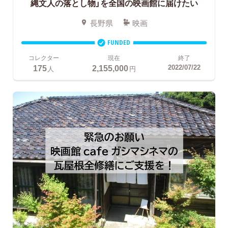
縄文人の落とし物」を全国の映画館に届けたい
長野県
映画
FUNDED
コレクター
現在
終了
175
2,155,000
2022/07/22
人
円