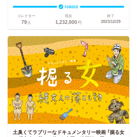
FUNDED
コレクター
現在
終了
79
1,232,000
2023/12/29
人
円
土臭くてラブリーなドキュメンタリー映画
「掘る女