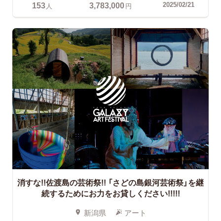
153
3,783,000
2025/02/21
人
円
消すな!!佐渡島の芸術祭!! 「さどの島銀河芸術祭」を継
続するためにお力をお貸しください!!!!!
新潟県
アート