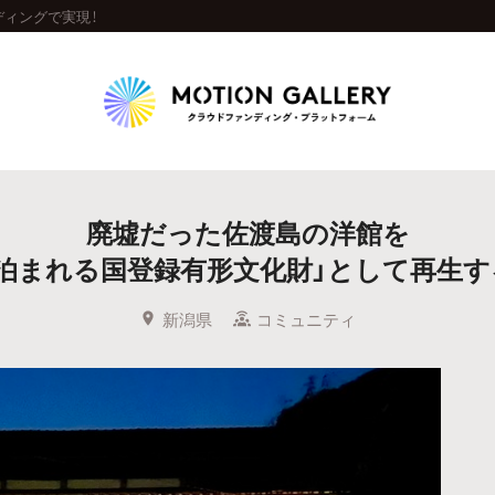
ディングで実現！
Highlight
廃墟だった佐渡島の洋館を
人気のプロジェクト
新着プロジェクト
終了間近のプロジェ
「泊まれる国登録有形文化財」として再生す
Feature
新潟県
コミュニティ
タグから探す
キュレーターから探す
特集から探す
Legendary
最新達成プロジェクト
調達額が大きいプロジェクト