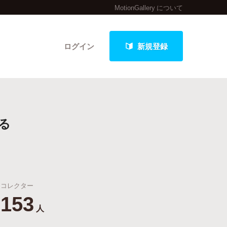
MotionGallery について
ログイン
新規登録
クト
る
最新進捗報告から探す
コレクター
153
人