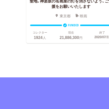
聖地、神楽坂の名画座の灯を消さないよう、ご
援をお願いいたします
東京都
映画
FUNDED
コレクター
現在
終了
1924
21,886,300
2020/07/3
人
円