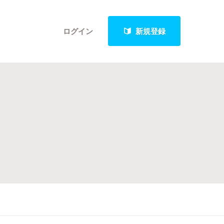
ログイン
新規登録
クト
最新進捗報告から探す