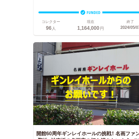
FUNDED
コレクター
現在
終了
96
1,164,000
2024/05/0
人
円
開館60周年ギンレイホールの挑戦！
名画ファ