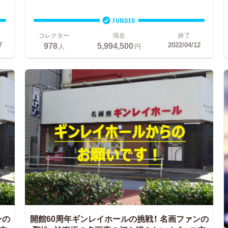
FUNDED
コレクター
現在
終了
978
5,994,500
7
2022/04/12
人
円
ンの
開館60周年ギンレイホールの挑戦！
名画ファンの