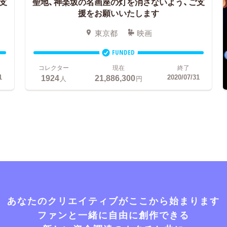
支
聖地、神楽坂の名画座の灯を消さないよう、ご支
援をお願いいたします
東京都
映画
FUNDED
コレクター
現在
終了
1924
21,886,300
1
2020/07/31
人
円
あなたのクリエイティブがここから始まります
ファンと一緒に自由に創作できる