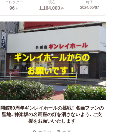
コレクター
現在
終了
96
1,164,000
2024/05/07
人
円
開館60周年ギンレイホールの挑戦！
名画ファンの
聖地、神楽坂の名画座の灯を消さないよう、ご支
援をお願いいたします