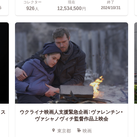
コレクター
現在
終了
926
12,534,500
5
2024/10/31
人
円
ラス
ウクライナ映画人支援緊急企画：ヴァレンチン・
ヴァシャノヴィチ監督作品上映会
東京都
映画