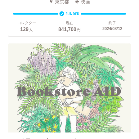
東京都
映画
FUNDED
コレクター
現在
終了
129
841,700
2024/08/12
人
円