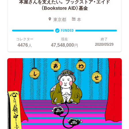
本屋さんを支えたい。
ブックストア・エイド
（Bookstore AID）基金
東京都
本
FUNDED
コレクター
現在
終了
4476
47,548,000
2020/05/29
人
円