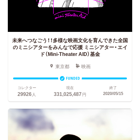
未来へつなごう！！多様な映画文化を育んできた全国
のミニシアターをみんなで応援
ミニシアター・エイ
ド（Mini-Theater AID）基金
東京都
映画
FUNDED
コレクター
現在
終了
29926
331,025,487
2020/05/15
人
円