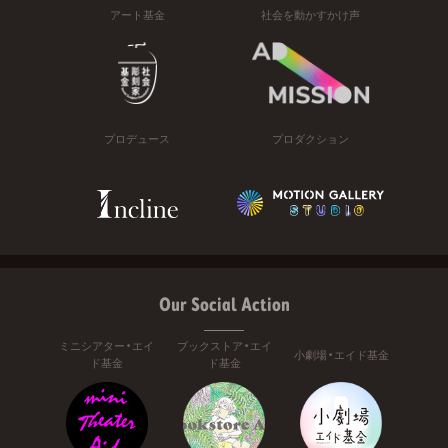
アート基金
社会を動かすかけ声
プロデュース
プロダクション
Our Social Action
ミニシアター・エイ
ブックストア・エイ
小劇場・エイド基金
ド基金
ド基金