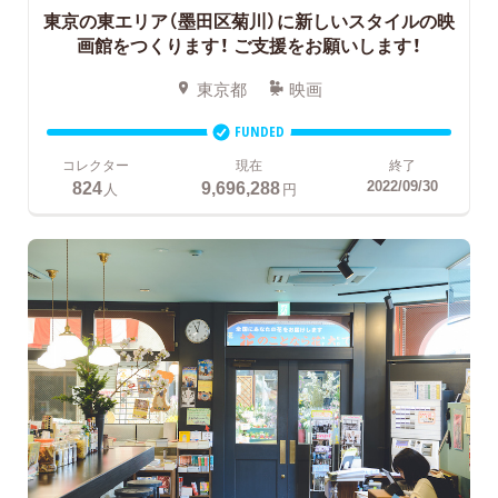
東京の東エリア（墨田区菊川）に新しいスタイルの映
画館をつくります！ ご支援をお願いします！
東京都
映画
FUNDED
コレクター
現在
終了
824
9,696,288
2022/09/30
人
円