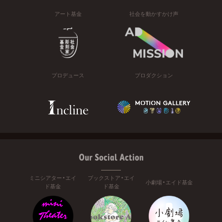
アート基金
社会を動かすかけ声
プロデュース
プロダクション
Our Social Action
ミニシアター・エイ
ブックストア・エイ
小劇場・エイド基金
ド基金
ド基金