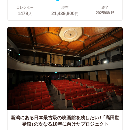
コレクター
現在
終了
1479
21,439,800
2025/08/15
人
円
新潟にある日本最古級の映画館を残したい！
「高田世
界館」の次なる10年に向けたプロジェクト