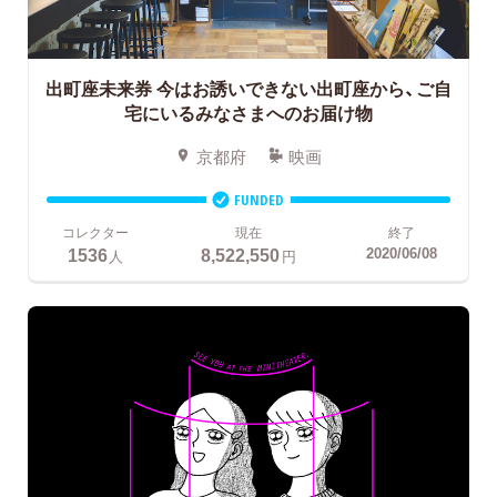
出町座未来券
今はお誘いできない出町座から、ご自
宅にいるみなさまへのお届け物
京都府
映画
FUNDED
コレクター
現在
終了
1536
8,522,550
2020/06/08
人
円