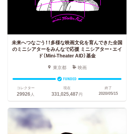
未来へつなごう！！多様な映画文化を育んできた全国
のミニシアターをみんなで応援
ミニシアター・エイ
ド（Mini-Theater AID）基金
東京都
映画
FUNDED
コレクター
現在
終了
29926
331,025,487
2020/05/15
人
円