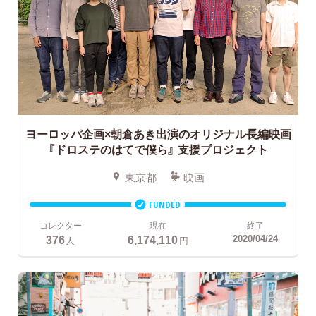
ヨーロッパ企画×朝倉あき出演のオリジナル長編映画
『ドロステのはてで僕ら』
支援プロジェクト
東京都
映画
FUNDED
コレクター
現在
終了
376
6,174,110
2020/04/24
人
円