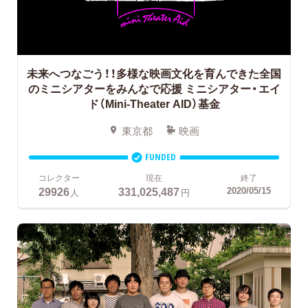
未来へつなごう！！多様な映画文化を育んできた全国
のミニシアターをみんなで応援
ミニシアター・エイ
ド（Mini-Theater AID）基金
東京都
映画
FUNDED
コレクター
現在
終了
29926
331,025,487
2020/05/15
人
円