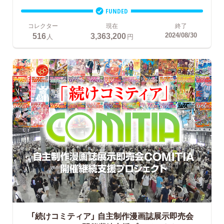
FUNDED
コレクター
現在
終了
516
3,363,200
2024/08/30
人
円
「続けコミティア」
自主制作漫画誌展示即売会