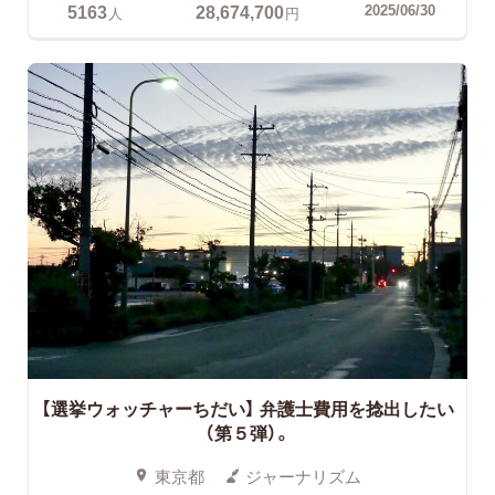
5163
28,674,700
2025/06/30
人
円
【選挙ウォッチャーちだい】
弁護士費用を捻出したい
（第５弾）。
東京都
ジャーナリズム