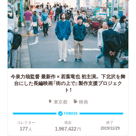
今泉力哉監督 最新作 × 若葉竜也 初主演。
下北沢を舞
台にした長編映画『街の上で』製作支援プロジェク
ト！
東京都
映画
FUNDED
コレクター
現在
終了
177
1,967,422
2019/11/29
人
円