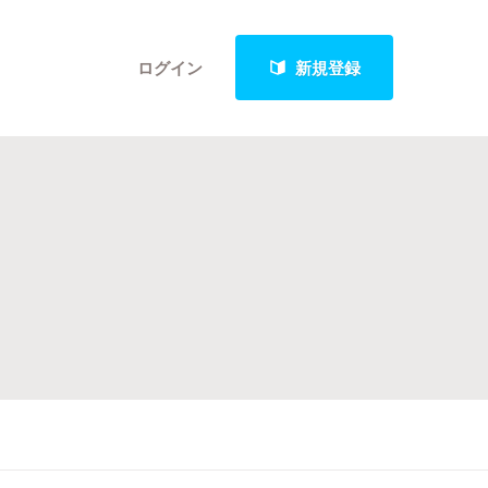
ログイン
新規登録
クト
最新進捗報告から探す