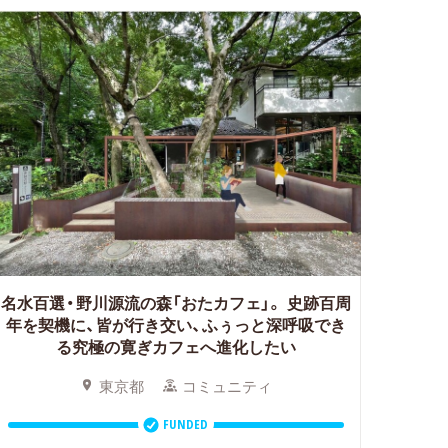
名水百選・野川源流の森「おたカフェ」。
史跡百周
年を契機に、皆が行き交い、ふぅっと深呼吸でき
る究極の寛ぎカフェへ進化したい
東京都
コミュニティ
FUNDED