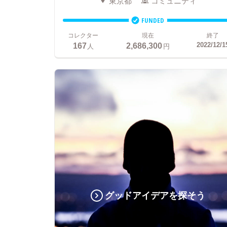
東京都
コミュニティ
FUNDED
コレクター
現在
終了
167
2,686,300
2022/12/1
人
円
グッドアイデアを探そう