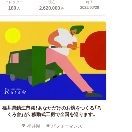
コレクター
現在
終了
180
2,620,000
2023/03/20
人
円
福井県鯖江市発！あなただけのお椀をつくる「ろ
くろ舎」が、移動式工房で全国を巡ります。
福井県
パフォーマンス