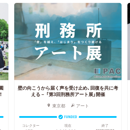
園
壁の向こうから届く声を受け止め、回復を共に考
！
える－
「第3回刑務所アート展」開催
東京都
アート
FUNDED
コレクター
現在
終了