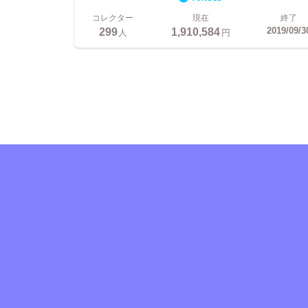
コレクター
現在
終了
299
1,910,584
2019/09/3
人
円