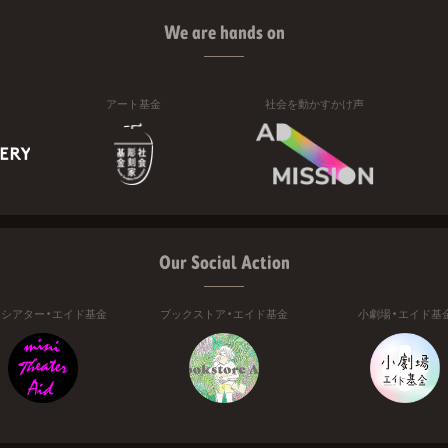
We are hands on
アート基金
社会を動かすかけ声
Our Social Action
ニシアター・エイド基金
ブックストア・エイド基金
小劇場・エイド基