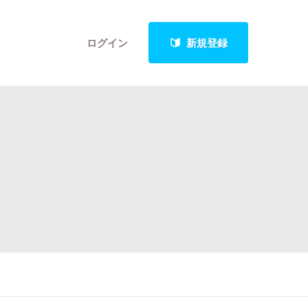
ログイン
新規登録
クト
最新進捗報告から探す