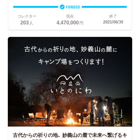
FUNDED
コレクター
現在
終了
203
4,470,000
2021/06/30
人
円
古代からの祈りの地、
妙義山の麓で未来へ繋げるキ