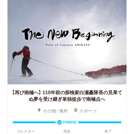
【再び南極へ】
110年前の探検家白瀬矗隊長の見果て
ぬ夢を受け継ぎ単独徒歩で南極点へ
その他・海外
スポーツ
FUNDED
コレクター
現在
終了