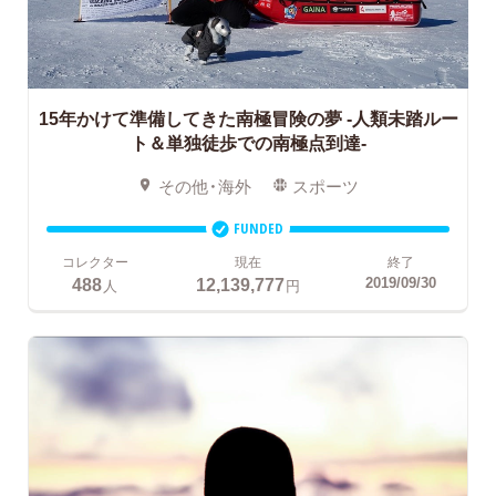
15年かけて準備してきた南極冒険の夢
-人類未踏ルー
ト＆単独徒歩での南極点到達-
その他・海外
スポーツ
FUNDED
コレクター
現在
終了
488
12,139,777
2019/09/30
人
円