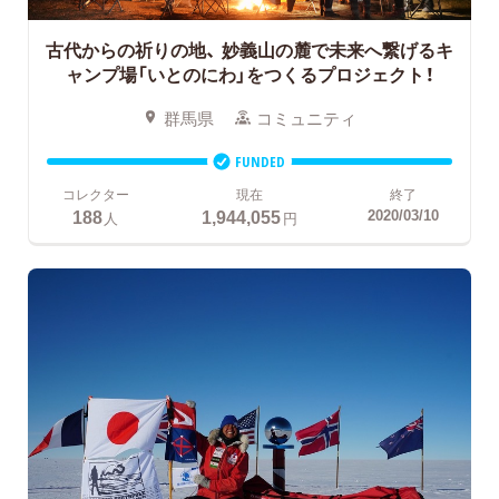
古代からの祈りの地、
妙義山の麓で未来へ繋げるキ
ャンプ場「いとのにわ」をつくるプロジェクト！
群馬県
コミュニティ
FUNDED
コレクター
現在
終了
188
1,944,055
2020/03/10
人
円