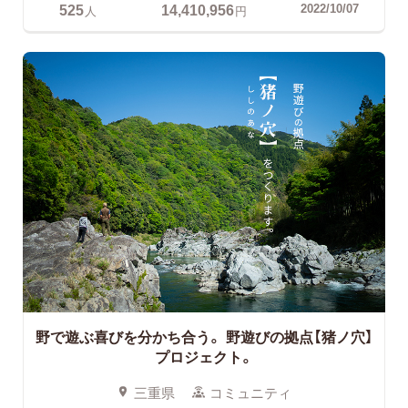
525
14,410,956
2022/10/07
人
円
野で遊ぶ喜びを分かち合う。
野遊びの拠点【猪ノ穴】
プロジェクト。
三重県
コミュニティ