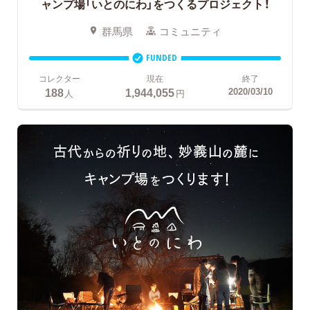
ャンプ場「いとのにわ」をつくるプロジェクト！
群馬県
コミュニティ
FUNDED
コレクター
現在
終了
188
1,944,055
2020/03/10
人
円