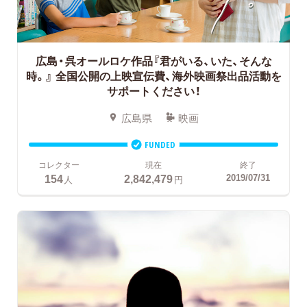
広島・呉オールロケ作品『君がいる、いた、そんな
時。』
全国公開の上映宣伝費、海外映画祭出品活動を
サポートください！
広島県
映画
FUNDED
コレクター
現在
終了
154
2,842,479
2019/07/31
人
円