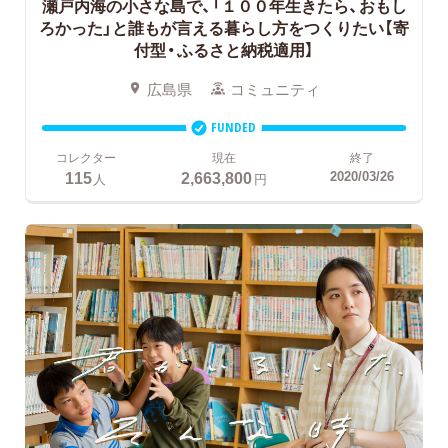
瀬戸内海の小さな島で、「１００年生きたら、おもし
ろかった」と誰もが言える暮らし方をつくりたい【寄
付型・ふるさと納税適用】
広島県
コミュニティ
FUNDED
コレクター
現在
終了
115
2,663,800
2020/03/26
人
円