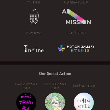
アート基金
社会を動かすかけ声
プロデュース
プロダクション
Our Social Action
ミニシアター・エイ
ブックストア・エイ
小劇場・エイド基金
ド基金
ド基金