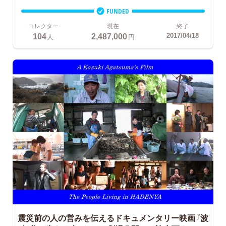
FUNDED
コレクター
現在
終了
104
2,487,000
2017/04/18
人
円
震災前の人の営みを伝えるドキュメンタリー映画『波