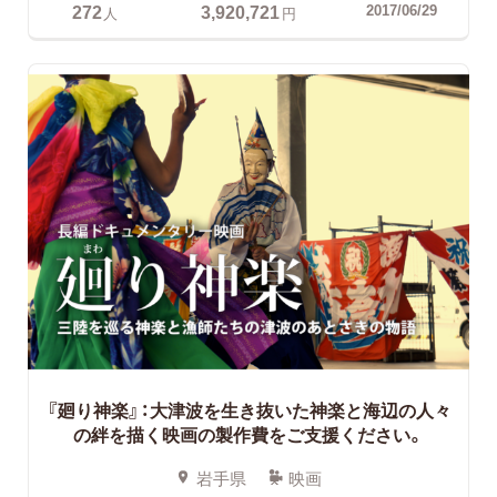
272
3,920,721
2017/06/29
人
円
『廻り神楽』：大津波を生き抜いた神楽と海辺の人々
の絆を描く映画の製作費をご支援ください。
岩手県
映画