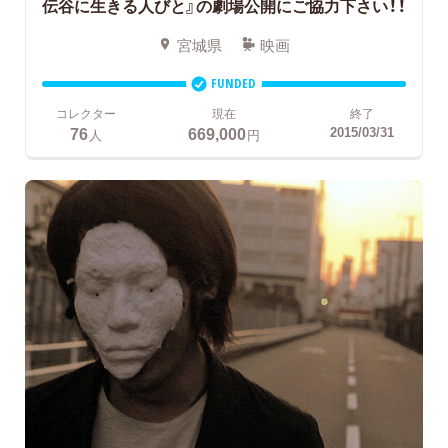
伝谷に生きる人びと』の劇場公開にご協力下さい！！
宮城県
映画
FUNDED
コレクター
現在
終了
76
669,000
2015/03/31
人
円