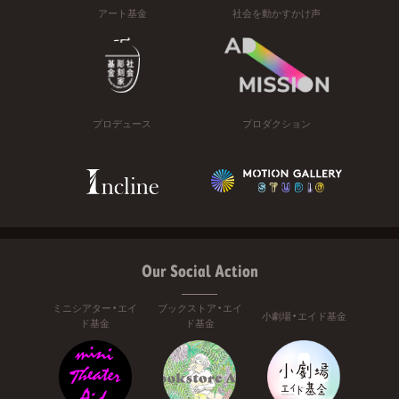
アート基金
社会を動かすかけ声
プロデュース
プロダクション
Our Social Action
ミニシアター・エイ
ブックストア・エイ
小劇場・エイド基金
ド基金
ド基金