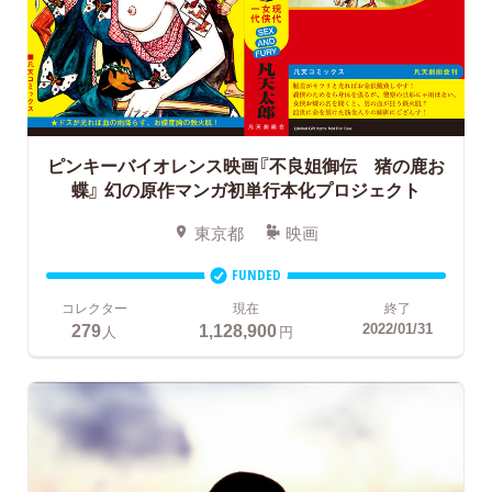
ピンキーバイオレンス映画『不良姐御伝 猪の鹿お
蝶』
幻の原作マンガ初単行本化プロジェクト
東京都
映画
FUNDED
コレクター
現在
終了
279
1,128,900
2022/01/31
人
円