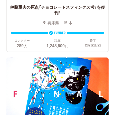
伊藤重夫の原点「チョコレートスフィンクス考」を復
刊！
兵庫県
本
FUNDED
コレクター
現在
終了
289
1,248,600
2023/11/22
人
円