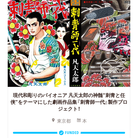
現代和彫りのパイオニア 凡天太郎の神髄"刺青と任
侠"をテーマにした劇画作品集『刺青師一代』製作プロ
ジェクト！
東京都
本
FUNDED