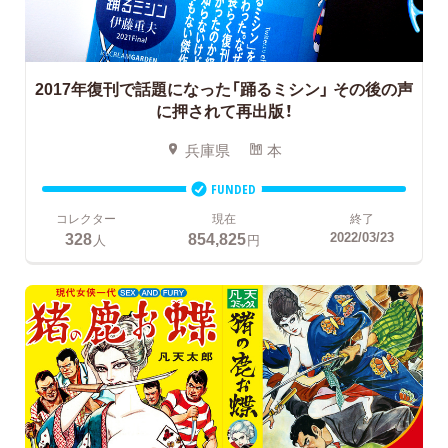
2017年復刊で話題になった「踊るミシン」
その後の声
に押されて再出版！
兵庫県
本
FUNDED
コレクター
現在
終了
328
854,825
2022/03/23
人
円