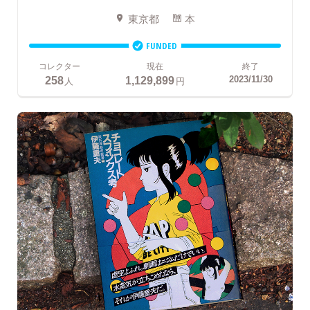
東京都
本
FUNDED
コレクター
現在
終了
258
1,129,899
2023/11/30
人
円