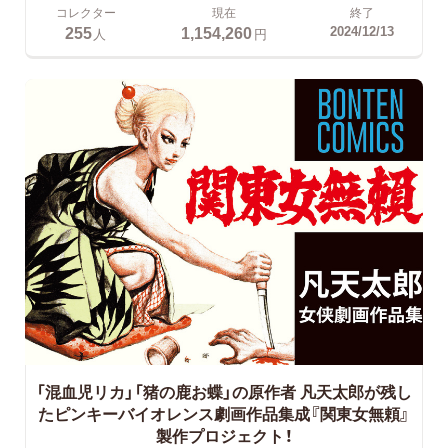
コレクター
現在
終了
255
1,154,260
2024/12/13
人
円
「混血児リカ」「猪の鹿お蝶」の原作者 凡天太郎が残し
たピンキーバイオレンス劇画作品集成『関東女無頼』
製作プロジェクト！