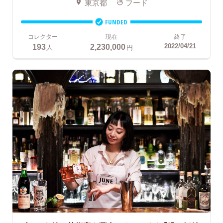
東京都
フード
FUNDED
コレクター
現在
終了
193
2,230,000
2022/04/21
人
円