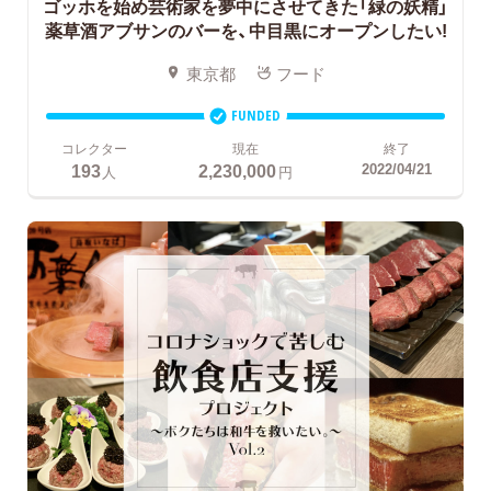
ゴッホを始め芸術家を夢中にさせてきた「緑の妖精」
薬草酒アブサンのバーを、中目黒にオープンしたい!
東京都
フード
FUNDED
コレクター
現在
終了
193
2,230,000
2022/04/21
人
円