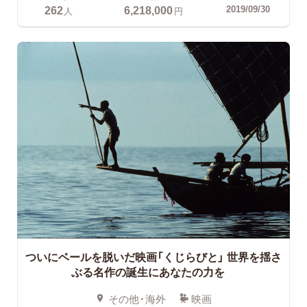
262
6,218,000
2019/09/30
人
円
ついにベールを脱いだ映画「くじらびと」
世界を揺さ
ぶる名作の誕生にあなたの力を
その他・海外
映画