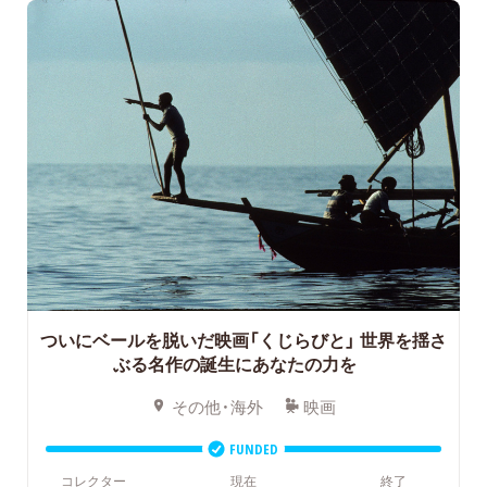
ついにベールを脱いだ映画「くじらびと」
世界を揺さ
ぶる名作の誕生にあなたの力を
その他・海外
映画
FUNDED
コレクター
現在
終了