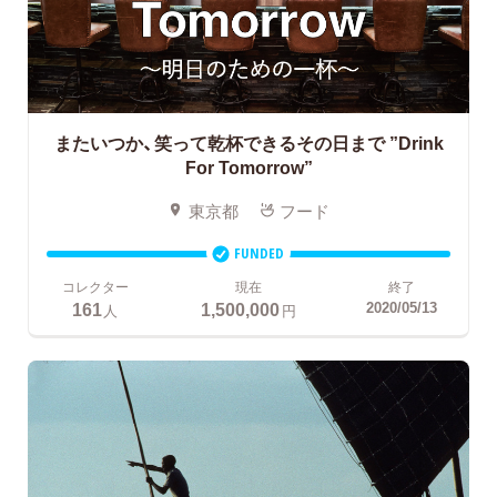
またいつか、笑って乾杯できるその日まで
”Drink
For Tomorrow”
東京都
フード
FUNDED
コレクター
現在
終了
161
1,500,000
2020/05/13
人
円