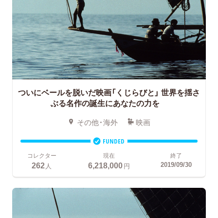
ついにベールを脱いだ映画「くじらびと」
世界を揺さ
ぶる名作の誕生にあなたの力を
その他・海外
映画
FUNDED
コレクター
現在
終了
262
6,218,000
2019/09/30
人
円