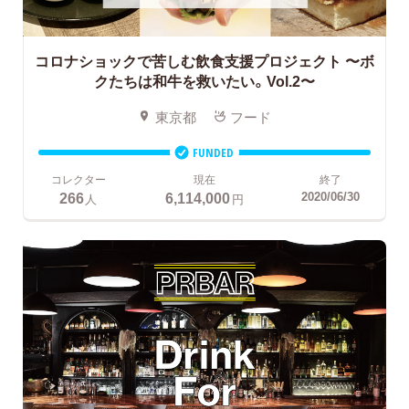
コロナショックで苦しむ飲食支援プロジェクト
〜ボ
クたちは和牛を救いたい。Vol.2〜
東京都
フード
FUNDED
コレクター
現在
終了
266
6,114,000
2020/06/30
人
円