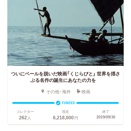
ついにベールを脱いだ映画「くじらびと」
世界を揺さ
ぶる名作の誕生にあなたの力を
その他・海外
映画
FUNDED
コレクター
現在
終了
262
6,218,000
2019/09/30
人
円