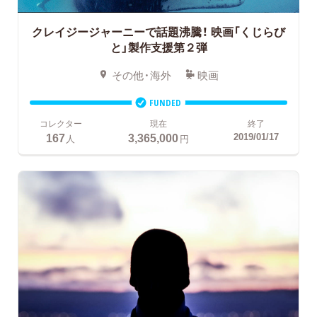
クレイジージャーニーで話題沸騰！
映画「くじらび
と」製作支援第２弾
その他・海外
映画
FUNDED
コレクター
現在
終了
167
3,365,000
2019/01/17
人
円