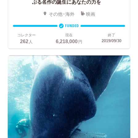
ぶる名作の誕生にあなたの力を
その他・海外
映画
FUNDED
コレクター
現在
終了
262
6,218,000
2019/09/30
人
円