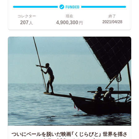
FUNDED
コレクター
現在
終了
207
4,900,300
2021/04/28
人
円
ついにベールを脱いだ映画「くじらびと」
世界を揺さ