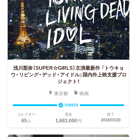
浅川梨奈（SUPER☆GiRLS）主演最新作
『トウキョ
ウ・リビング・デッド・アイドル』国内外上映支援プロ
ジェクト！
東京都
映画
FUNDED
コレクター
現在
終了
65
1,683,000
2018/03/20
人
円