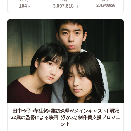
104
3,097,618
2019/08/28
人
円
田中怜子×芋生悠×諏訪珠理がメインキャスト!
弱冠
22歳の監督による映画『浮かぶ』制作費支援プロジェ
クト