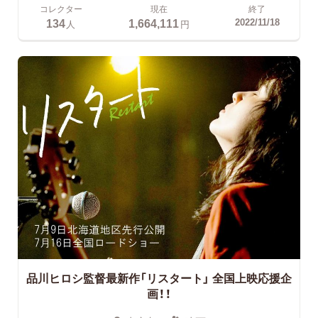
コレクター
現在
終了
134
1,664,111
2022/11/18
人
円
品川ヒロシ監督最新作「リスタート」
全国上映応援企
画！！