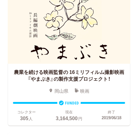
農業を続ける映画監督の
16ミリフィルム撮影映画
『やまぶき』の製作支援プロジェクト！
岡山県
映画
FUNDED
コレクター
現在
終了
305
3,164,500
2019/06/18
人
円