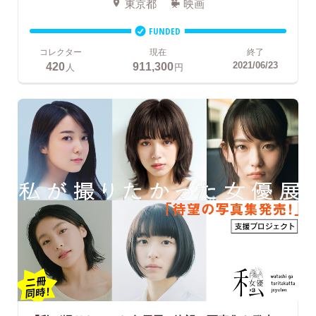
東京都
映画
FUNDED
コレクター
現在
終了
420
911,300
2021/06/23
人
円