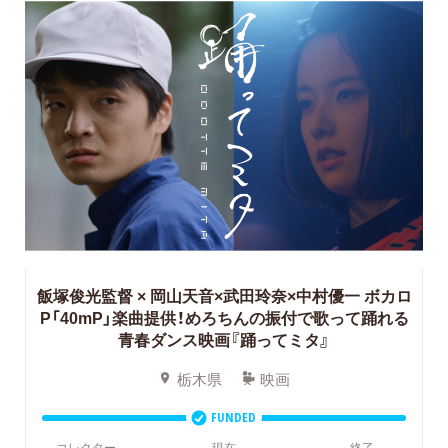
飯塚俊光監督 × 岡山天音×武田玲奈×中村優一
ボカロ
P「40mP」楽曲提供！めろちんの振付で歌って踊れる
青春ダンス映画『踊ってミタ』
栃木県
映画
FUNDED
コレクター
現在
終了