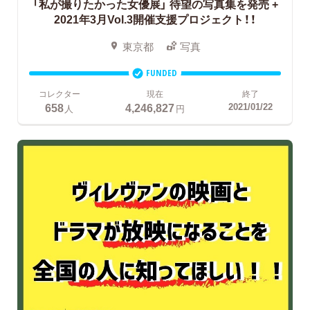
「私が撮りたかった女優展」
待望の写真集を発売 +
2021年3月Vol.3開催支援プロジェクト！！
東京都
写真
FUNDED
コレクター
現在
終了
658
4,246,827
2021/01/22
人
円