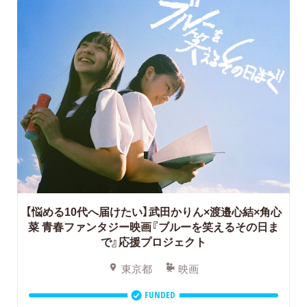
【悩める10代へ届けたい】武田かりん×渡邉心結×角心
菜 ⻘春ファンタジー映画『ブルーを笑えるその日ま
で』応援プロジェクト
東京都
映画
FUNDED