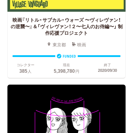
映画『リトル・サブカル・ウォーズ 〜ヴィレヴァン！
の逆襲〜』＆「ヴィレヴァン！２〜七人のお侍編〜」
制
作応援プロジェクト
東京都
映画
FUNDED
コレクター
現在
終了
385
5,398,780
2020/09/30
人
円