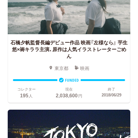
石橋夕帆監督長編デビュー作品 映画『左様なら』
芋生
悠×祷キララ主演、原作は人気イラストレーターごめ
ん
東京都
映画
FUNDED
コレクター
現在
終了
195
2,038,600
2018/06/29
人
円