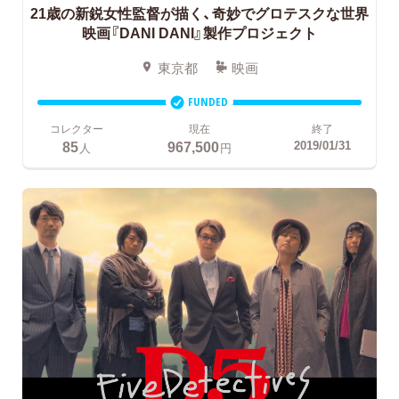
21歳の新鋭女性監督が描く、奇妙でグロテスクな世界
映画『DANI DANI』製作プロジェクト
東京都
映画
FUNDED
コレクター
現在
終了
85
967,500
2019/01/31
人
円