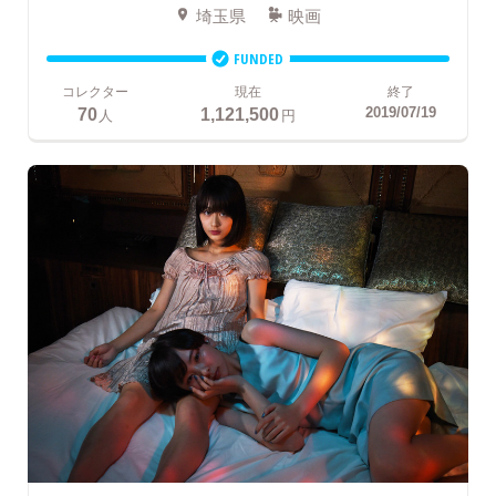
埼玉県
映画
FUNDED
コレクター
現在
終了
70
1,121,500
2019/07/19
人
円