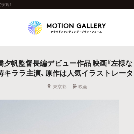
で実現！
Highlight
橋夕帆監督長編デビュー作品 映画『左様な
人気のプロジェクト
新着プロジェクト
終了間近のプロジェ
祷キララ主演、原作は人気イラストレー
Feature
東京都
映画
タグから探す
キュレーターから探す
特集から探す
Legendary
最新達成プロジェクト
調達額が大きいプロジェクト