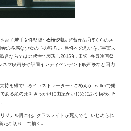
を紡ぐ若手女性監督・
石橋夕帆
。監督作品『ぼくらのさ
舎の多感な少女の心の移ろい、異性への思いを、“宇宙人
監督ならではの感性で表現し2015年、田辺・弁慶映画祭
際Dシネマ映画祭や福岡インディペンデント映画祭など国内
圧倒的な支持を得ているイラストレーター・
ごめん
がTwitterで発
トである綾の死をきっかけに由紀がいじめにあう模様、そ
。
リジナル脚本化。クラスメイトが死んでも、いじめられ
新たな切り口で描く。