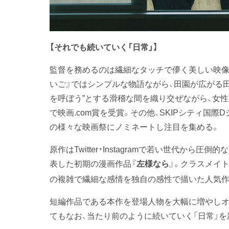
【それでも続いていく「日常」
】
監督を務めるのは繊細なタッチで儚く美しい映像
いご』ではシンプルな物語ながら、田園が広がる田
を呼ぼう”とする滑稽な間を織り交ぜながら、女性
で映画.com賞を受賞。その他、SKIPシティ国
の様々な映画祭にノミネートし注目を集める。
原作はTwitter・Instagramで若い世代から
表した初期の漫画作品『
』。クラスメイ
左様なら
の複雑で繊細な感情を独自の感性で描いた人気作
短編作品である本作を登場人物を大幅に増やしオ
てもなお、当たり前のように続いていく「日常」を