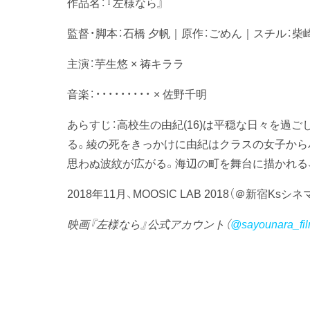
作品名：『左様なら』
監督・脚本：石橋 夕帆｜原作：ごめん｜スチル：柴
主演：芋生悠 × 祷キララ
音楽：・・・・・・・・・ × 佐野千明
あらすじ：高校生の由紀(16)は平穏な日々を過ご
る。綾の死をきっかけに由紀はクラスの女子から
思わぬ波紋が広がる。海辺の町を舞台に描かれる
2018年11月、MOOSIC LAB 2018（＠新宿Ksシ
映画『左様なら』公式アカウント（
@sayounara_fi