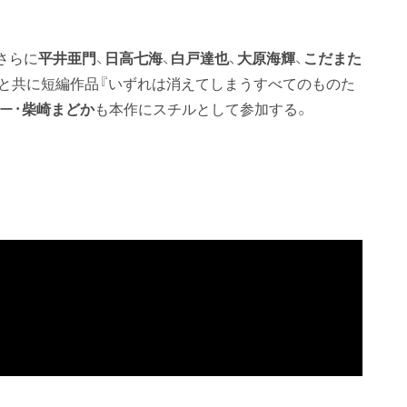
さらに
平井亜門
、
日高七海
、
白戸達也
、
大原海輝
、
こだまた
と共に短編作品『いずれは消えてしまうすべてのものた
ー・
柴崎まどか
も本作にスチルとして参加する。