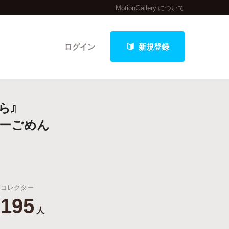
MotionGallery について
ログイン
新規登録
ら』
クト
ターごめん
最新進捗報告から探す
コレクター
195
人