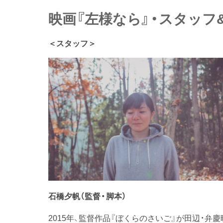
映画『左様なら』・スタッフ
＜スタッフ＞
石橋夕帆
（監督・脚本）
2015年、監督作品『ぼくらのさいご』が田辺・弁