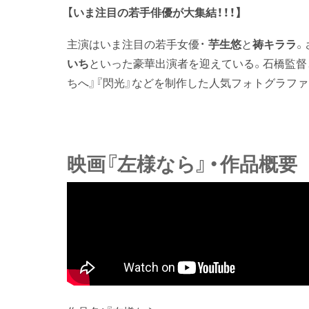
【いま注目の若手俳優が大集結！！！
】
主演はいま注目の若手女優・
芋生悠
と
祷キララ
。
いち
といった豪華出演者を迎えている。石橋監督
ちへ』『閃光』などを制作した人気フォトグラファ
映画『左様なら』・作品概要