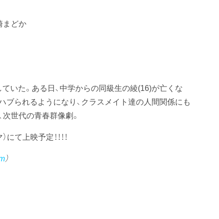
崎まどか
していた。ある日、中学からの同級生の綾(16)が亡くな
ハブられるようになり、クラスメイト達の人間関係にも
、次世代の青春群像劇。
ネマ）にて上映予定！！！！
lm
）