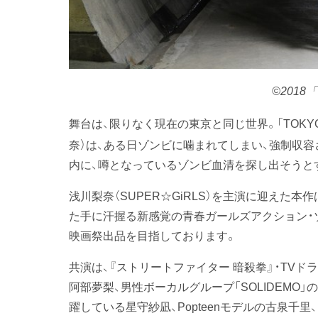
©201
舞台は、限りなく現在の東京と同じ世界。「TOKY
奈）は、ある日ゾンビに噛まれてしまい、強制収容
内に、噂となっているゾンビ血清を探し出そうと
浅川梨奈（SUPER☆GiRLS）を主演に迎えた
た手に汗握る新感覚の青春ガールズアクション・ゾ
映画祭出品を目指しております。
共演は、『ストリートファイター 暗殺拳』・TVドラマ
阿部夢梨、男性ボーカルグループ「SOLIDEMO
躍している星守紗凪、Popteenモデルの古泉千里、『HiG