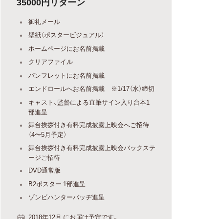
35000円リターン
御礼メール
壁紙（ポスタービジュアル）
ホームページにお名前掲載
クリアファイル
パンフレットにお名前掲載
エンドロールへお名前掲載 ※1/17（水）締切
キャスト、監督による直筆サイン入り台本1
部進呈
舞台挨拶付き有料完成披露上映会へご招待
（4〜5月予定）
舞台挨拶付き有料完成披露上映会バックステ
ージご招待
DVD通常版
B2ポスター 1部進呈
ゾンビハンターバッヂ進呈
2018年12月 にお届け予定です。