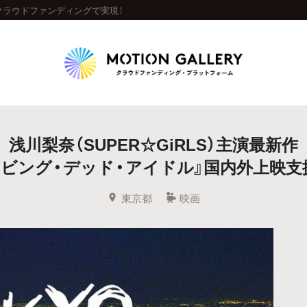
クラウドファンディングで実現！
Highlight
浅川梨奈（SUPER☆GiRLS）主演最新作
人気のプロジェクト
新着プロジェクト
終了間近のプロジェ
リビング・デッド・アイドル』国内外上映支
Feature
東京都
映画
タグから探す
キュレーターから探す
特集から探す
Legendary
最新達成プロジェクト
調達額が大きいプロジェクト