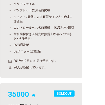
クリアファイル
パンフレットにお名前掲載
キャスト、監督による直筆サイン入り台本1
部進呈
エンドロールへお名前掲載 ※1/17（水）締切
舞台挨拶付き有料完成披露上映会へご招待
（4〜5月予定）
DVD通常版
B2ポスター 1部進呈
2018年12月 にお届け予定です。
24人が応援しています。
35000
SOLDOUT
円