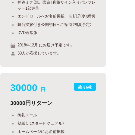
神谷ミク（浅川梨奈）直筆サイン入りパンフレ
ット1部進呈
エンドロールへお名前掲載 ※1/17（水）締切
舞台挨拶付き公開初日へご招待（初夏予定）
DVD通常版
2018年12月 にお届け予定です。
30人が応援しています。
30000
残り6枚
円
30000円リターン
御礼メール
壁紙（ポスタービジュアル）
ホームページにお名前掲載