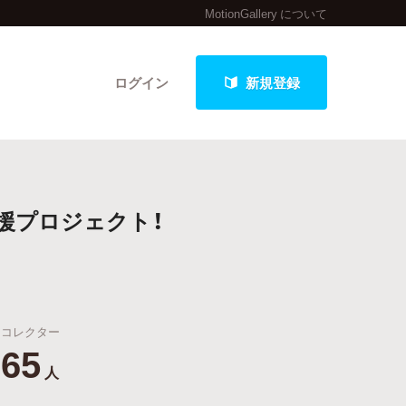
MotionGallery について
ログイン
新規登録
クト
援プロジェクト！
最新進捗報告から探す
コレクター
65
人