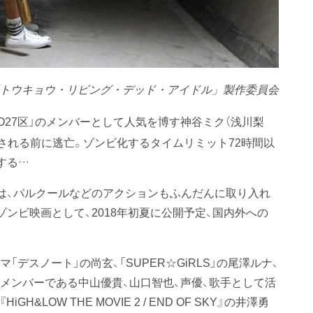
8「トウキョウ・リビング・デッド・アイドル」製作委員会
O27区」のメンバーとして人気を博す神谷ミク（浅川梨
される前に逃亡。ゾンビ化するタイムリミット72時間以
する…
本作は、パルクールなどのアクションもふんだんに取り入れ
ンビ映画として、2018年初夏に公開予定、国内外への
「デスノート」の尚玄、「SUPER☆GiRLS」の尾澤ルナ、
」のメンバーである中山優貴、山口智也、声優、歌手として活
H&LOW THE MOVIE 2 / END OF SKY』の井澤勇