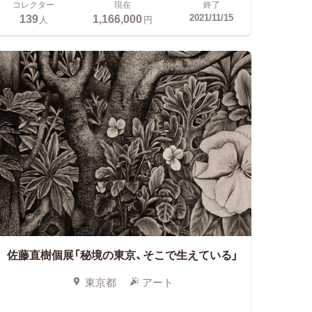
コレクター
現在
終了
139
1,166,000
2021/11/15
人
円
佐藤直樹個展「秘境の東京、そこで生えている」
東京都
アート