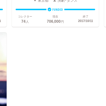
東京都
演劇・ダンス
FUNDED
コレクター
現在
終了
74
706,000
1
2017/10/11
人
円