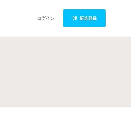
ログイン
新規登録
クト
最新進捗報告から探す