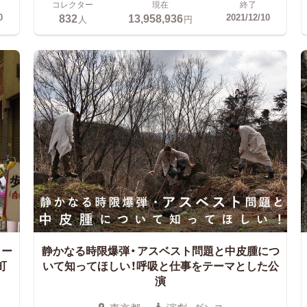
コレクター
現在
終了
832
13,958,936
0
2021/12/10
人
円
ャー
静かなる時限爆弾・アスベスト問題と中皮腫につ
町
いて知ってほしい！
呼吸と仕事をテーマとした公
演