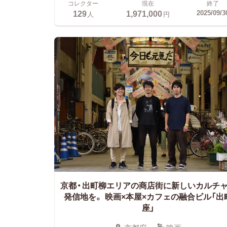
コレクター
現在
終了
129
1,971,000
2025/09/3
人
円
京都・出町柳エリアの商店街に新しいカルチ
発信地を。
映画×本屋×カフェの融合ビル「出
座」