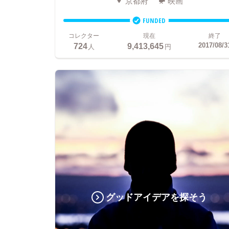
京都府
映画
FUNDED
コレクター
現在
終了
724
9,413,645
2017/08/3
人
円
グッドアイデアを探そう