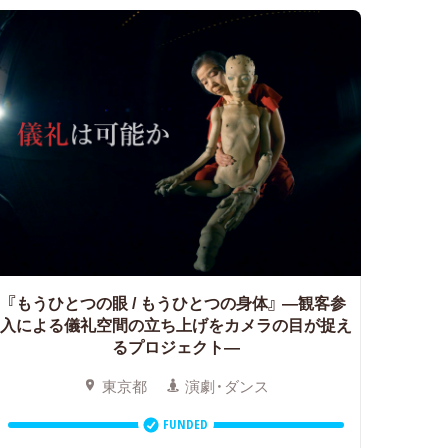
『もうひとつの眼 / もうひとつの身体』
―観客参
入による儀礼空間の立ち上げをカメラの目が捉え
るプロジェクト―
東京都
演劇・ダンス
FUNDED