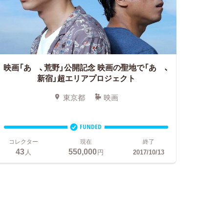
映画「あゝ、荒野」公開記念
映画の聖地で「あゝ、
新宿」超エリアプロジェクト
東京都
映画
FUNDED
コレクター
現在
終了
43
550,000
人
円
2017/10/13