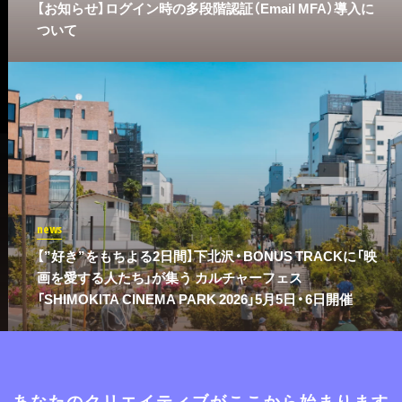
​【お知らせ】ログイン時の多段階認証（Email MFA）導入に
ついて
news
【”好き”をもちよる2日間】下北沢・BONUS TRACKに「映
画を愛する人たち」が集う カルチャーフェス
「SHIMOKITA CINEMA PARK 2026」5月5日・6日開催
あなたのクリエイティブがここから始まります