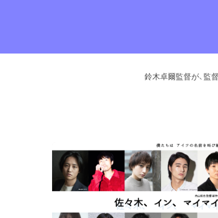
鈴木卓爾監督が、監