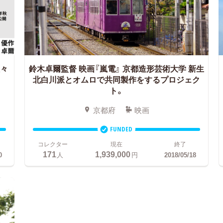
佐々
鈴木卓爾監督 映画『嵐電』
京都造形芸術大学 新生
ト
北白川派とオムロで共同製作をするプロジェク
ト。
京都府
映画
FUNDED
コレクター
現在
終了
171
1,939,000
0
人
円
2018/05/18