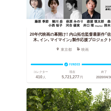
20年代映画の幕開け！
内山拓也監督最新作「
木、イン、マイマイン」製作応援プロジェク
東京都
映画
FUNDED
コレクター
現在
終了
410
5,721,277
人
円
2020/04/3