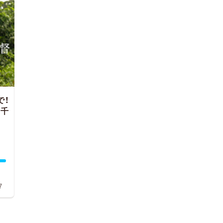
で！
田千
7