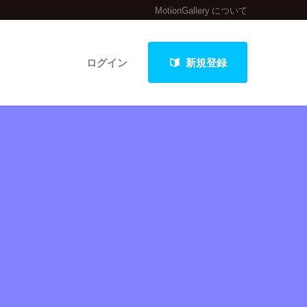
MotionGallery について
ログイン
新規登録
クト
最新進捗報告から探す