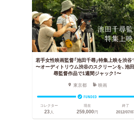
若手女性映画監督「池田千尋」特集上映を渋谷
〜オーディトリウム渋谷のスクリーンを、池
尋監督作品で1週間ジャック！〜
東京都
映画
FUNDED
コレクター
現在
終了
23
259,000
人
円
2012/07/0