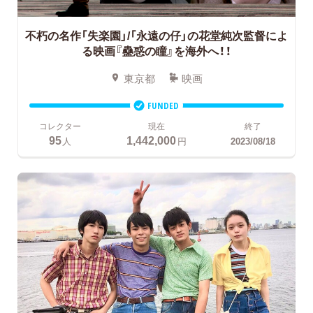
不朽の名作「失楽園」/「永遠の仔」の花堂純次監督によ
る映画『蠱惑の瞳』を海外へ！！
東京都
映画
FUNDED
コレクター
現在
終了
95
1,442,000
人
円
2023/08/18