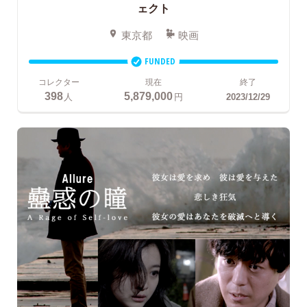
ェクト
東京都
映画
FUNDED
コレクター
現在
終了
398
5,879,000
人
円
2023/12/29