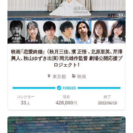
映画『恋愛終婚』 （秋月三佳、濱 正悟 、北原里英、芹澤
興人、秋山ゆずき出演）岡元雄作監督
劇場公開応援プ
ロジェクト！
東京都
映画
FUNDED
コレクター
現在
終了
33
428,000
人
円
2022/06/10