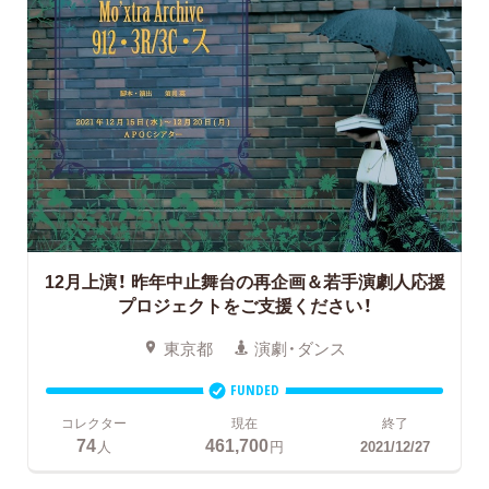
12月上演！
昨年中止舞台の再企画＆若手演劇人応援
プロジェクトをご支援ください！
東京都
演劇・ダンス
FUNDED
コレクター
現在
終了
74
461,700
人
円
2021/12/27