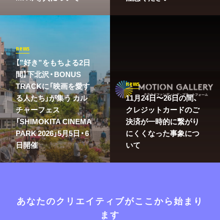
news
【”好き”をもちよる2日
間】下北沢・BONUS
news
TRACKに「映画を愛す
る人たち」が集う カル
11月24日〜26日の間、
チャーフェス
クレジットカードのご
「SHIMOKITA CINEMA
決済が一時的に繋がり
PARK 2026」5月5日・6
にくくなった事象につ
日開催
いて
あなたのクリエイティブがここから始まり
ます