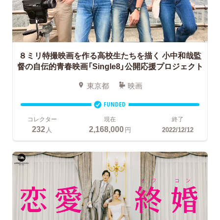
８ミリ特撮映画を作る高校生たちを描く
小中和哉監
督の自伝的青春映画「Single8」公開応援プロジェクト
東京都
映画
FUNDED
コレクター
現在
終了
232
2,168,000
人
円
2022/12/12