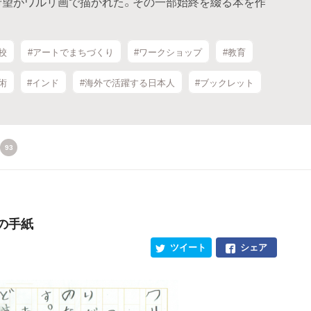
希望がワルリ画で描かれた。その一部始終を綴る本を作
校
#アートでまちづくり
#ワークショップ
#教育
術
#インド
#海外で活躍する日本人
#ブックレット
93
の手紙
ツイート
シェア