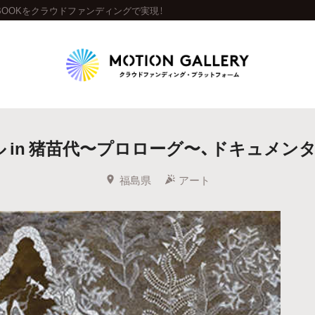
BOOKをクラウドファンディングで実現！
Highlight
in 猪苗代〜プロローグ〜、ドキュメン
人気のプロジェクト
新着プロジェクト
終了間近のプロジェ
福島県
アート
Feature
タグから探す
キュレーターから探す
特集から探す
Legendary
最新達成プロジェクト
調達額が大きいプロジェクト