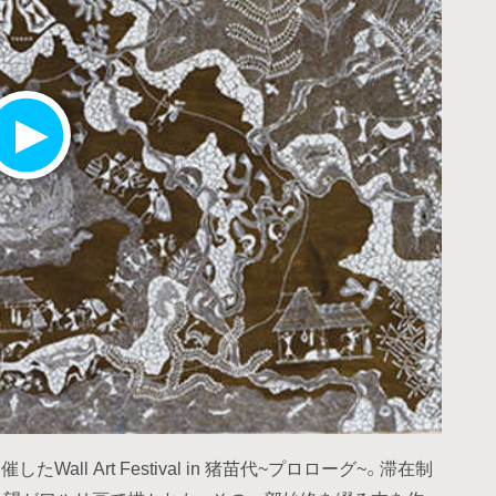
l Art Festival in 猪苗代~プロローグ~。滞在制