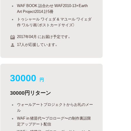
WAF BOOK 詰合わせ WAF2010-13+Earth
Art Project2014 計5冊
トゥシャール ワイェダ & マユール ワイェダ
作 ワルリ画（ポストカードサイズ）
2017年04月 にお届け予定です。
17人が応援しています。
30000
円
30000円リターン
ウォールアートプロジェクトからお礼のメー
ル
WAF in 猪苗代〜プロローグ〜の制作裏話限
定アップデート配信