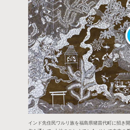
インド先住民ワルリ族を福島県猪苗代町に招き開催したWal