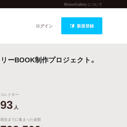
MotionGallery について
ログイン
新規登録
タリーBOOK制作プロジェクト。
クト
コレクター
最新進捗報告から探す
93
人
現在までに集まった金額