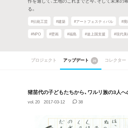
作を通して、土地のこれまでと今、そして未来の
る。
#伝統工芸
#建築
#アートフェスティバル
#廃
#NPO
#壁画
#福島
#途上国支援
#現代美
プロジェクト
アップデート
コレクター
26
猪苗代の子どもたちから、ワルリ族の3人へ
vol. 20
2017-03-12
38