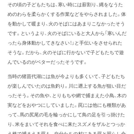
その頃の子どもたちは、寒い時には薪割り、縄をなうた
めのわらを柔らかくする作業などをやらされました。体
を動かして暖まり、火のそばにはあまりこなかったそう
です。というより、火のそばにいると大人から「寒いんだ
ったら身体動かしてきなさい！」と手伝いをさせられた
そうな。だから、火のそばに行かないで子どもたちで遊
んでいるのがベターだったそうです。
当時の猪苗代湖には魚が今よりも多くいて、子どもたち
が楽しんでいたのは魚釣り。川に遡上する魚が狙い目だ
ったそう。その魚や、とりもちや網で捕まえた小鳥、木の
実などをおやつにしていました。罠には他にも種類があ
って、馬の尻尾の毛を輪っかにして鳥の足を引っ掛けた
り、米をまいてそれを食べに来たスズメをザルとつっか
え棒で捕まえる罠も。自分たちの村にある罠と照らし合