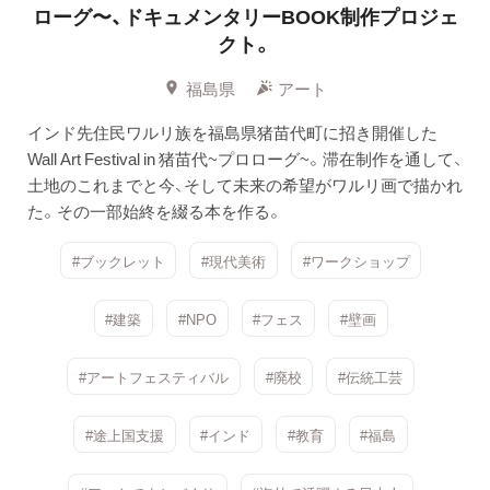
ローグ〜、ドキュメンタリーBOOK制作プロジェ
クト。
福島県
アート
インド先住民ワルリ族を福島県猪苗代町に招き開催した
Wall Art Festival in 猪苗代~プロローグ~。滞在制作を通して、
土地のこれまでと今、そして未来の希望がワルリ画で描かれ
た。その一部始終を綴る本を作る。
#ブックレット
#現代美術
#ワークショップ
#建築
#NPO
#フェス
#壁画
#アートフェスティバル
#廃校
#伝統工芸
#途上国支援
#インド
#教育
#福島