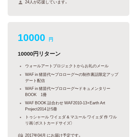
24人が応援しています。
10000
円
10000円リターン
ウォールアートプロジェクトからお礼のメール
WAF in 猪苗代〜プロローグ〜の制作裏話限定アップ
デート配信
WAF in 猪苗代〜プロローグ〜ドキュメンタリー
BOOK 1冊
WAF BOOK 詰合わせ WAF2010-13+Earth Art
Project2014 計5冊
トゥシャール ワイェダ & マユール ワイェダ 作 ワル
リ画（ポストカードサイズ）
2017年04月 にお届け予定です。