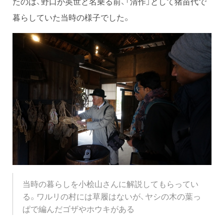
たのは、野口が英世と名乗る前、「清作」として猪苗代で
暮らしていた当時の様子でした。
当時の暮らしを小桧山さんに解説してもらってい
る。ワルリの村には草履はないが、ヤシの木の葉っ
ぱで編んだゴザやホウキがある