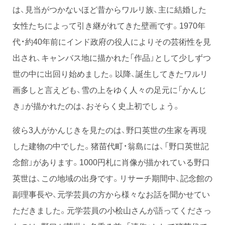
は、見当がつかないほど昔からワルリ族、主に結婚した
女性たちによって引き継がれてきた壁画です。1970年
代・約40年前にインド政府の役人によりその芸術性を見
出され、キャンバス地に描かれた「作品」として少しずつ
世の中に出回り始めました。以降、誕生してきたワルリ
画多しと言えども、雪の上をゆく人々の足元に「かんじ
き」が描かれたのは、おそらく史上初でしょう。
彼ら3人がかんじきを見たのは、野口英世の生家を再現
した建物の中でした。猪苗代町・翁島には、「野口英世記
念館」があります。1000円札に肖像が描かれている野口
英世は、この地域の出身です。リサーチ期間中、記念館の
副理事長や、元学芸員の方から様々なお話を聞かせてい
ただきました。元学芸員の小桧山さんが語ってくださっ