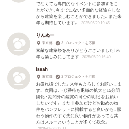
でなくても専門的なイベントに参加するこ
とができ、今までにない多面的な経験をしな
がら建築を楽しむことができました。また来
年も期待しています。
2025/05/29 19:45
りんぬー
東京都
3 プロジェクトを応援
素敵な建築祭をありがとうございました！来
年も楽しみにしてます
2025/05/29 16:40
lssah
東京都
2 プロジェクトを応援
お疲れ様でした。来年もよろしくお願いしま
す。 次回は、 ・順番待ち退職の拡大と15分間
隔化 ・期間外の鑑賞の可否の明記 をお願い
したいです。 また非参加だけどお勧めの物
件をパンフレットに掲載すると良いかも。賑
わう物件のすぐ先に良い物件があっても其
方はスルーということが多くて残念。
2025/05/29 13:11