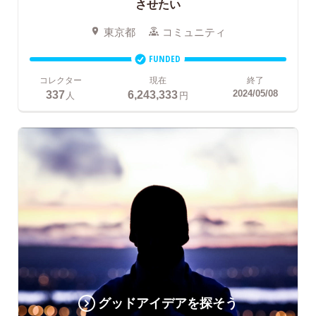
させたい
東京都
コミュニティ
FUNDED
コレクター
現在
終了
337
6,243,333
2024/05/08
人
円
グッドアイデアを探そう