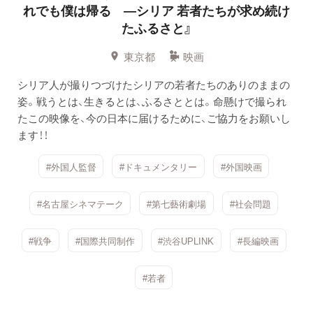
れでも僕は帰る —シリア 若者たちが求め続け
たふるさと』
東京都
映画
シリア人が撮りつづけたシリアの若者たちのありのままの
姿。戦うとは、生きるとは、ふるさととは。命懸けで撮られ
たこの映像を、今の日本に届けるために、ご協力をお願いし
ます！！
#外国人監督
#ドキュメンタリー
#外国映画
#名古屋シネマテーク
#第七藝術劇場
#社会問題
#戦争
#国際共同制作
#渋谷UPLINK
#長編映画
#若者