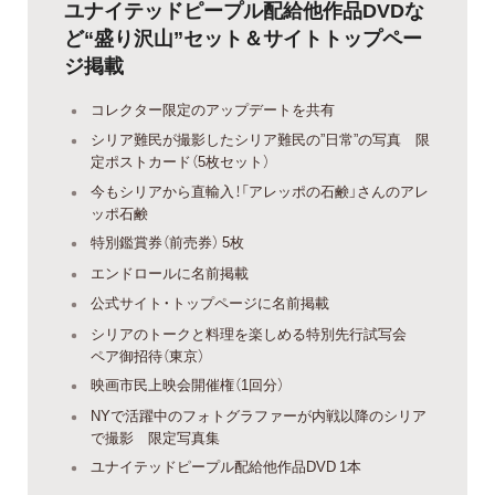
ユナイテッドピープル配給他作品DVDな
ど“盛り沢山”セット＆サイトトップペー
ジ掲載
コレクター限定のアップデートを共有
シリア難民が撮影したシリア難民の”日常”の写真 限
定ポストカード（5枚セット）
今もシリアから直輸入！「アレッポの石鹸」さんのアレ
ッポ石鹸
特別鑑賞券（前売券） 5枚
エンドロールに名前掲載
公式サイト・トップページに名前掲載
シリアのトークと料理を楽しめる特別先行試写会
ペア御招待（東京）
映画市民上映会開催権（1回分）
NYで活躍中のフォトグラファーが内戦以降のシリア
で撮影 限定写真集
ユナイテッドピープル配給他作品DVD 1本