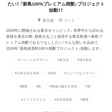
たい！ 『新島100%プレミアム焼酎』プロジェクト
始動！！
東京都
フード
2020年に開催される東京オリンピック。世界中から訪れる
皆様を東京の島・新島を丸ごと表現する東京島酒ー新島プ
レミアム焼酎でおもてなししたい！そんな想いを込めて、
2016年「新島産原料100％焼酎プロジェクト」始動します。
#ソーシャルデザイン
#食文化
#地方創生
#日本文化を表現
#自然
#ユニークなリターン
#離島
#島
#地域の魅力を発信
#酒
#ライフスタイル
#日本再発見
#農業