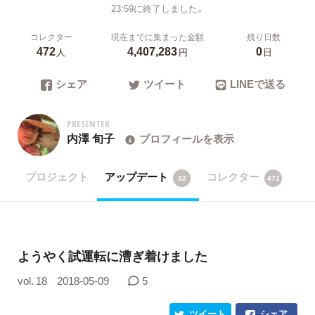
23:59に終了しました。
コレクター
現在までに集まった金額
残り日数
472
4,407,283
0
人
円
日
シェア
ツイート
LINEで送る
PRESENTER
内澤 旬子
プロフィールを表示
プロジェクト
アップデート
コレクター
32
472
ようやく試運転に漕ぎ着けました
vol. 18
2018-05-09
5
ツイート
シェア