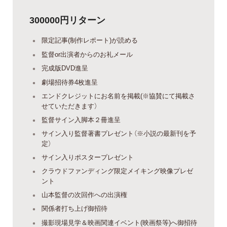
300000円リターン
限定記事(制作レポート)が読める
監督or出演者からのお礼メール
完成版DVD進呈
劇場招待券4枚進呈
エンドクレジットにお名前を掲載(※協賛にて掲載さ
せていただきます）
監督サイン入脚本２冊進呈
サイン入り監督著書プレゼント（※小説の最新刊を予
定）
サイン入りポスタープレゼント
クラウドファンディング限定メイキング映像プレゼ
ント
山本監督の次回作への出演権
関係者打ち上げ御招待
撮影現場見学＆映画関連イベント(映画祭等)へ御招待