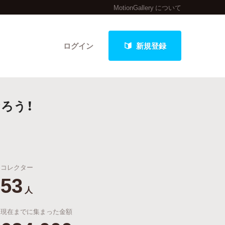
MotionGallery について
ログイン
新規登録
ろう！
クト
コレクター
最新進捗報告から探す
53
人
現在までに集まった金額