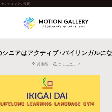
ァンディングで実現！
Highlight
のシニアはアクティブ・バイリンガルにな
人気のプロジェクト
新着プロジェクト
終了間近のプロジェ
兵庫県
コミュニティ
Feature
タグから探す
キュレーターから探す
特集から探す
Legendary
最新達成プロジェクト
調達額が大きいプロジェクト