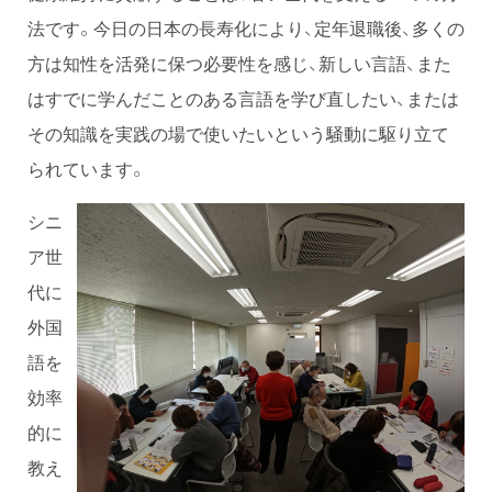
法です。今日の日本の長寿化により、定年退職後、多くの
方は知性を活発に保つ必要性を感じ、新しい言語、また
はすでに学んだことのある言語を学び直したい、または
その知識を実践の場で使いたいという騒動に駆り立て
られています。
シニ
ア世
代に
外国
語を
効率
的に
教え