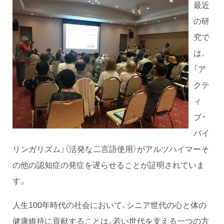
最近
の研
究で
は、
「ア
クテ
ィ
ブ・
バイ
リンガリズム」（活発な二言語使用）がアルツハイマーそ
の他の認知症の発症を遅らせることが証明されていま
す。
人生100年時代の社会において、シニア世代の心と体の
健康維持に貢献することは、若い世代を支える一つの方