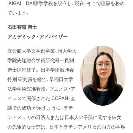
IKIGAI DAI語学学校を設立し、現在、そこで理事を務め
ています。
石田智恵 博士
アカデミック・アドバイザー
立命館大学文学部卒業、同大学大
学院先端総合学術研究科一貫制
博士課程修了。 日本学術振興会
特別 研究員を経て、早稲田大学
法学学術院准教授。ブエノス・ア
イレスで開催された COPANI 会
議での成功 が示すように、ラテ
ンアメリカの日系人または日本人の子孫に関する彼女
の先駆的な研究は、 日本とラテンアメリカの両方の学界