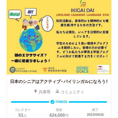
日本のシニアはアクティブ・バイリンガルになろう！
兵庫県
コミュニティ
FUNDED
コレクター
現在
終了
53
624,000
2023/04/26
人
円