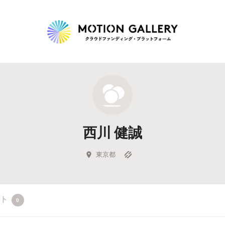
Highlight
人気のプロジェクト
新着プロジェクト
終了間近のプロジェ
西川 健誠
Feature
タグから探す
キュレーターから探す
特集から探す
東京都
Legendary
クト
0
最新達成プロジェクト
調達額が大きいプロジェクト