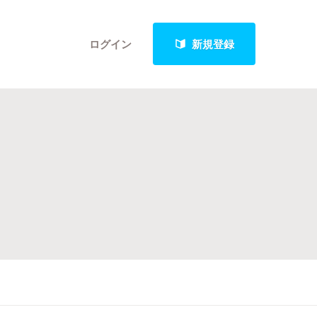
ログイン
新規登録
クト
最新進捗報告から探す