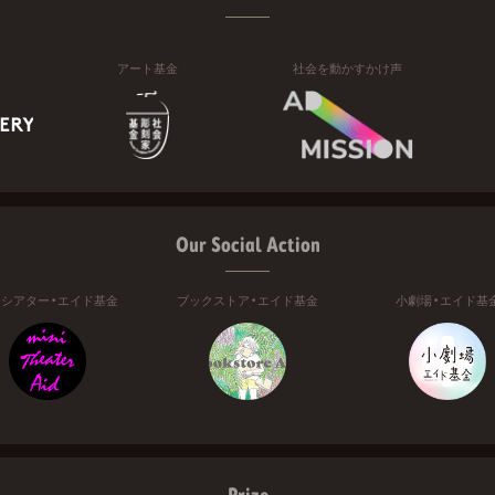
アート基金
社会を動かすかけ声
Our Social Action
ニシアター・エイド基金
ブックストア・エイド基金
小劇場・エイド基