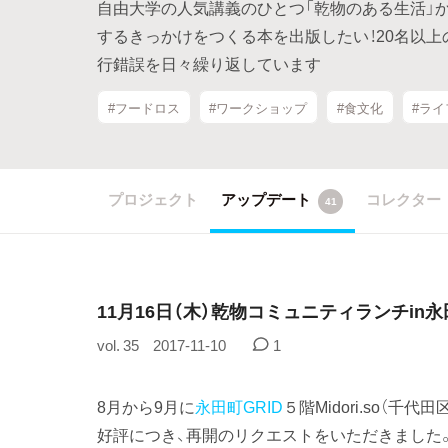
自由大学の人気講義のひとつ「乾物のある生活」
するきっかけをつくる本を出版したい！20名以
行錯誤を日々繰り返しています
#フードロス
#ワークショップ
#食文化
#ラ
プロジェクト
アップデート
コレクター
41
11月16日（木）乾物コミュニティランチin永田町
vol. 35
2017-11-10
1
8月から9月に
永田町GRID
５階Midori.so（
好評につき、再開のリクエストをいただきました