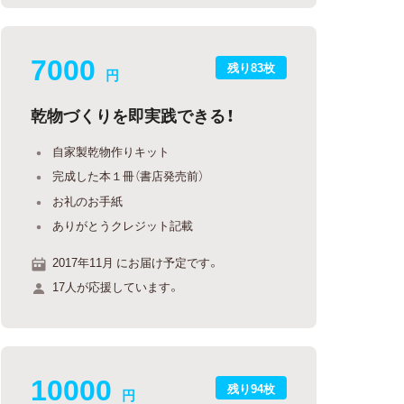
7000
残り83枚
円
乾物づくりを即実践できる！
自家製乾物作りキット
完成した本１冊（書店発売前）
お礼のお手紙
ありがとうクレジット記載
2017年11月 にお届け予定です。
17人が応援しています。
10000
残り94枚
円