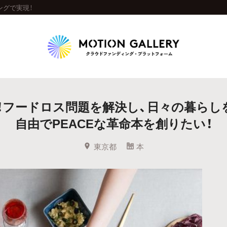
ングで実現！
Highlight
！フードロス問題を解決し、日々の暮らし
人気のプロジェクト
新着プロジェクト
終了間近のプロジェ
自由でPEACEな革命本を創りたい！
Feature
東京都
本
タグから探す
キュレーターから探す
特集から探す
Legendary
最新達成プロジェクト
調達額が大きいプロジェクト