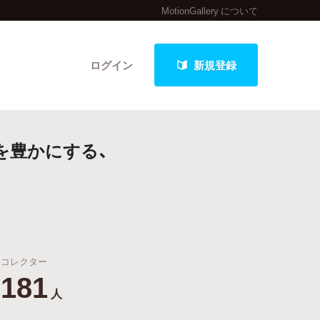
MotionGallery について
ログイン
新規登録
を豊かにする、
クト
最新進捗報告から探す
コレクター
181
人