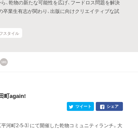
から、乾物の新たな可能性を広げ、フードロス問題を解決
上の卒業生有志が関わり、出版に向けクリエイティブな試
イフスタイル
181
again!
ツイート
シェア
千代田区平河町2-5-3）にて開催した乾物コミュニティランチ。大
。