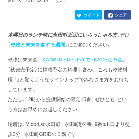
vol. 13
2017-08-14
1
ツイート
シェア
木曜日のランチ時に永田町近辺にいらっしゃる方
、ぜひ
「
乾物と未来を食す５週間
」にご参加ください。
乾物は未来食！「
KANBUTSU ~DRYでPEACEな革命
」
（秋発売予定）に掲載予定の料理も含め、「これも乾物料
理？」と驚くようなラインナップでみなさま方をお待ち
しています。
ただし、12時から提供開始の限定15食。ぜひとも！とい
う方はお早めにお越しください。
場所は、Midori.so永田町。永田町駅4番、9番b出口より徒
歩2分。永田町GRIDの５階です。