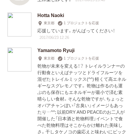
Hotta Naoki
東京都
1 プロジェクトを応援
応援しています。がんばってください！
2017/06/23 12:26
Yamamoto Ryuji
東京都
1 プロジェクトを応援
乾物が未来を変える！？ トレイルランナーの
行動食といえばナッツとドライフルーツを
混ぜたトレイルミックス(^^) 軽くて高エネル
ギーなスグレモノです。 乾物は作るのも運
ぶのも保存にもエネルギーが最小で済む素
晴らしい食材。そんな乾物ですが、ちょっと
オバアチャンぽい「古臭い」イメージもあっ
たり…^^; 以前DRY AND PEACEのお二人が
開催した「日本酒と乾物料理」イベントで食
べた乾物料理はそこからかけ離れた美味し
さ。干しタケノコの歯応えと味わいにビック