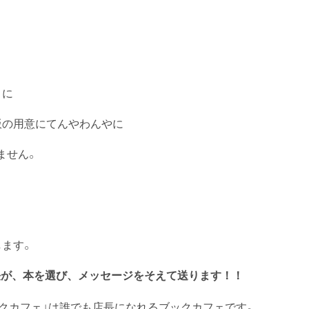
。
うに
飯の用意にてんやわんやに
ません。
します。
長が、
本を選び、メッセージをそえて送ります！！
ックカフェ」は誰でも店長になれるブックカフェです。