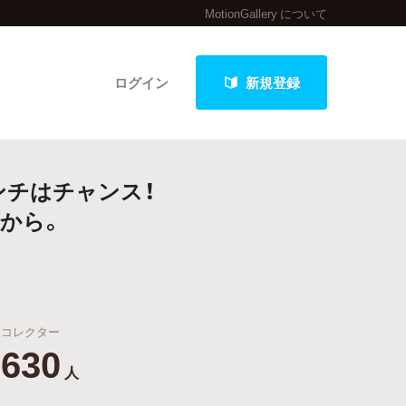
MotionGallery について
ログイン
新規登録
ンチはチャンス！
クト
から。
最新進捗報告から探す
コレクター
630
人