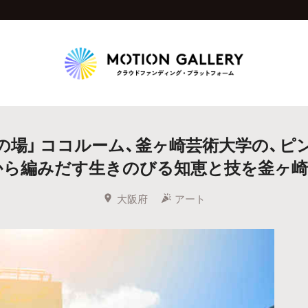
Highlight
の場」 ココルーム、釜ヶ崎芸術大学の、ピ
人気のプロジェクト
新着プロジェクト
終了間近のプロジェ
から編みだす生きのびる知恵と技を釜ヶ崎
Feature
大阪府
アート
タグから探す
キュレーターから探す
特集から探す
Legendary
最新達成プロジェクト
調達額が大きいプロジェクト