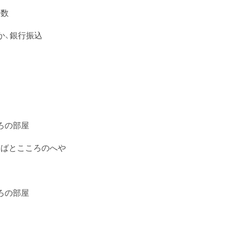
冊数
か、銀行振込
す
ろの部屋
とばとこころのへや
ろの部屋