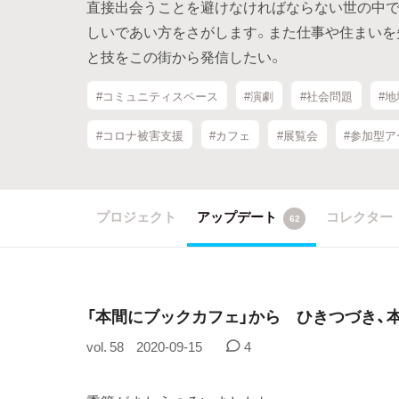
直接出会うことを避けなければならない世の中で
しいであい方をさがします。また仕事や住まいを
と技をこの街から発信したい。
#コミュニティスペース
#演劇
#社会問題
#
#コロナ被害支援
#カフェ
#展覧会
#参加型ア
プロジェクト
アップデート
コレクター
62
「本間にブックカフェ」から ひきつづき、
vol. 58
2020-09-15
4