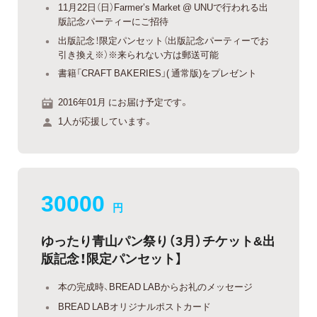
11月22日（日）Farmer’s Market @ UNUで行われる出
版記念パーティーにご招待
出版記念！限定パンセット（出版記念パーティーでお
引き換え※）※来られない方は郵送可能
書籍「CRAFT BAKERIES」( 通常版)をプレゼント
2016年01月 にお届け予定です。
1人が応援しています。
30000
円
ゆったり青山パン祭り（3月）チケット&出
版記念！限定パンセット】
本の完成時、BREAD LABからお礼のメッセージ
BREAD LABオリジナルポストカード