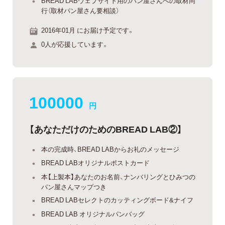
BREAD LABウェブサイト用のパン屋さんへの取材同
行（取材パン屋さん要相談）
2016年01月 にお届け予定です。
0人が応援しています。
100000
円
【あなただけのためのBREAD LAB②】
本の完成時、BREAD LABからお礼のメッセージ
BREAD LABオリジナルポストカード
本【上製本】あなたのお名前、ナンバリングとひみつの
パン屋さんマップつき
BREAD LABセレクトのカッティングボード&ナイフ
BREAD LAB オリジナルパンバッグ