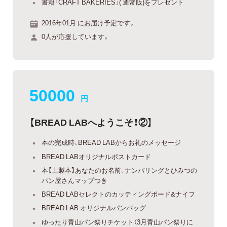
書籍「CRAFT BAKERIES」( 通常版)をプレゼント
2016年01月 にお届け予定です。
0人が応援しています。
50000
円
【BREAD LABへようこそ！②】
本の完成時、BREAD LABからお礼のメッセージ
BREAD LABオリジナルポストカード
本【上製本】あなたのお名前、ナンバリングとひみつの
パン屋さんマップつき
BREAD LABセレクトのカッティングボード&ナイフ
BREAD LAB オリジナルパンバッグ
ゆったり青山パン祭りチケット（3月青山パン祭りに