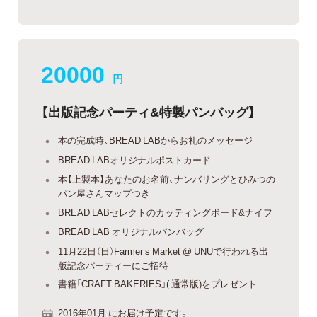
20000
円
【出版記念パーティ&特製パンバッグ】
本の完成時、BREAD LABからお礼のメッセージ
BREAD LABオリジナルポストカード
本【上製本】あなたのお名前、ナンバリングとひみつの
パン屋さんマップつき
BREAD LABセレクトのカッティングボード&ナイフ
BREAD LAB オリジナルパンバッグ
11月22日（日）Farmer’s Market @ UNUで行われる出
版記念パーティーにご招待
書籍「CRAFT BAKERIES」( 通常版)をプレゼント
2016年01月 にお届け予定です。