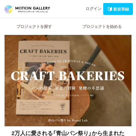
ログイン
新規登録
プロジェクトを探す
プロジェクトを始める
2万人に愛される「青山パン祭り」から生まれた