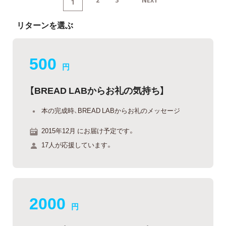
1
リターンを選ぶ
500
円
【BREAD LABからお礼の気持ち】
本の完成時、BREAD LABからお礼のメッセージ
2015年12月 にお届け予定です。
17人が応援しています。
2000
円