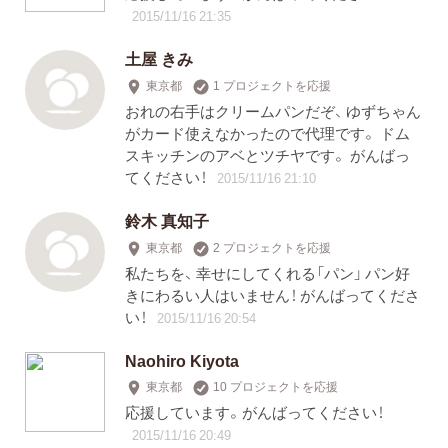
2015/11/16 21:35
土屋 きみ
東京都
1 プロジェクトを応援
おれの右手はクリームパンだぞ、 ゆずちゃん
がカード使えなかったので代理です。 ドム
スキッチンのアベとツチヤです。 がんばっ
てください！
2015/11/16 21:10
鈴木 真知子
東京都
2 プロジェクトを応援
私たちを、 幸せにしてくれる「パン」 パン好
きにわるい人はいません！ がんばってくださ
い！
2015/11/16 20:54
Naohiro Kiyota
東京都
10 プロジェクトを応援
応援しています。がんばってください！
2015/11/16 20:49