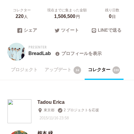
コレクター
現在までに集まった金額
残り日数
220
1,506,500
0
人
円
日
シェア
ツイート
LINEで送る
PRESENTER
BreadLab
プロフィールを表示
プロジェクト
アップデート
コレクター
24
220
Tadou Erica
東京都
2 プロジェクトを応援
2015/11/16 23:58
根本 緑