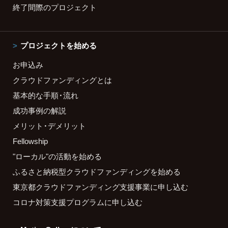
終了間際のプロジェクト
プロジェクトを始める
お申込み
クラウドファンディングとは
基本的な手順・流れ
成功事例の解説
メリット・デメリット
Fellowship
"ローカル"の活動を始める
ふるさと納税型クラウドファンディングを始める
東京都クラウドファンディング支援事業に申し込む
コロナ対策支援プログラムに申し込む