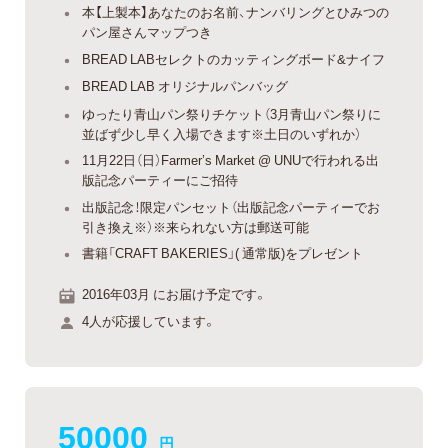
本【上製本】あなたのお名前、ナンバリングとひみつの
パン屋さんマップつき
BREAD LABセレクトのカッティングボード&ナイフ
BREAD LAB オリジナルパンバッグ
ゆったり青山パン祭りチケット（3月青山パン祭りに
並ばず少し早く入場できます※土日のいずれか）
11月22日（日）Farmer’s Market @ UNUで行われる出
版記念パーティーにご招待
出版記念！限定パンセット（出版記念パーティーでお
引き換え※）※来られない方は郵送可能
書籍「CRAFT BAKERIES」( 通常版)をプレゼント
2016年03月 にお届け予定です。
4人が応援しています。
50000
円