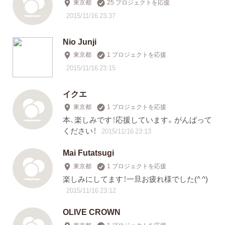
東京都
25 プロジェクトを応援
2015/11/16 23:37
Nio Junji
東京都
1 プロジェクトを応援
2015/11/16 23:15
イクエ
東京都
1 プロジェクトを応援
本、楽しみです！応援しています。がんばって
ください！
2015/11/16 23:13
Mai Futatsugi
東京都
1 プロジェクトを応援
楽しみにしてます！一旦お疲れ様でした(^ ^)
2015/11/16 23:12
OLIVE CROWN