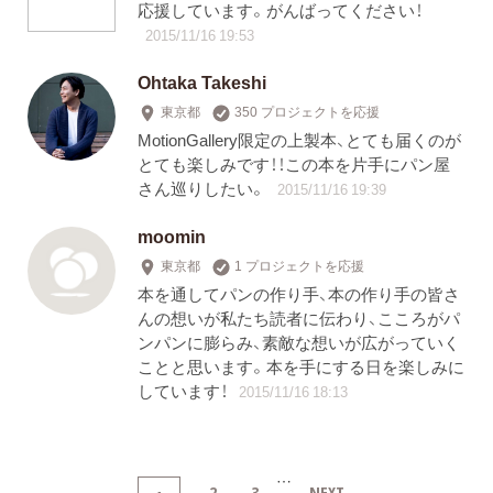
応援しています。がんばってください！
2015/11/16 19:53
Ohtaka Takeshi
東京都
350 プロジェクトを応援
MotionGallery限定の上製本、とても届くのが
とても楽しみです！！この本を片手にパン屋
さん巡りしたい。
2015/11/16 19:39
moomin
東京都
1 プロジェクトを応援
本を通してパンの作り手、本の作り手の皆さ
んの想いが私たち読者に伝わり、こころがパ
ンパンに膨らみ、素敵な想いが広がっていく
ことと思います。本を手にする日を楽しみに
しています！
2015/11/16 18:13
…
2
3
NEXT