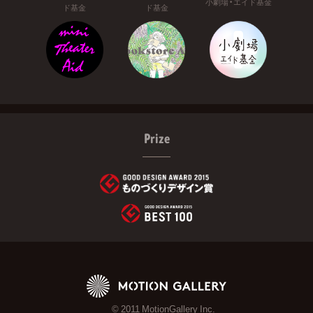
小劇場・エイド基金
ド基金
ド基金
Prize
© 2011 MotionGallery Inc.