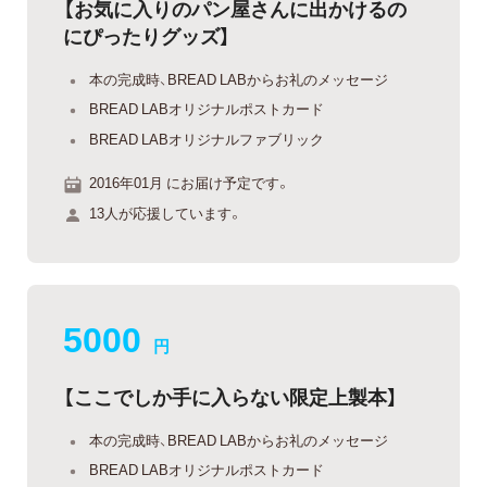
【お気に入りのパン屋さんに出かけるの
にぴったりグッズ】
本の完成時、BREAD LABからお礼のメッセージ
BREAD LABオリジナルポストカード
BREAD LABオリジナルファブリック
2016年01月 にお届け予定です。
13人が応援しています。
5000
円
【ここでしか手に入らない限定上製本】
本の完成時、BREAD LABからお礼のメッセージ
BREAD LABオリジナルポストカード