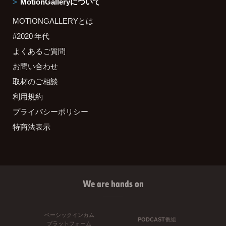
MotionGalleryについて
MOTIONGALLERYとは
#2020 年代
よくあるご質問
お問い合わせ
取材のご相談
利用規約
プライバシーポリシー
特商法表示
We are hands on
ベーシックインカム
PODCAST番組
プラットフォーム