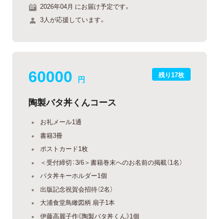
2026年04月 にお届け予定です。
3人が応援しています。
60000
残り17枚
円
陶製バタ丼くんコース
お礼メール1通
書籍3冊
ポストカード1枚
＜受付締切：3/6＞書籍巻末へのお名前の掲載（1名）
バタ丼キーホルダー1個
出版記念祝賀会招待（2名）
大浦食堂鳥瞰図柄 扇子1本
伊藤高麗子作《陶製バタ丼くん》1個