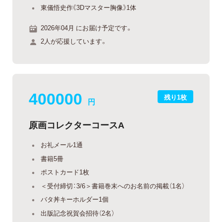
東儀悟史作《3Dマスター胸像》1体
2026年04月 にお届け予定です。
2人が応援しています。
400000
残り1枚
円
原画コレクターコースA
お礼メール1通
書籍5冊
ポストカード1枚
＜受付締切：3/6＞書籍巻末へのお名前の掲載（1名）
バタ丼キーホルダー1個
出版記念祝賀会招待（2名）