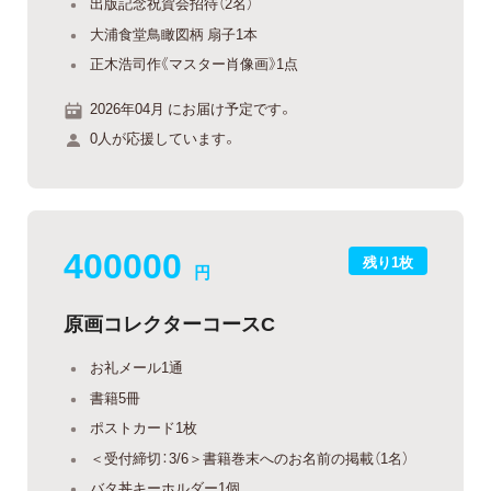
出版記念祝賀会招待（2名）
大浦食堂鳥瞰図柄 扇子1本
正木浩司作《マスター肖像画》1点
2026年04月 にお届け予定です。
0人が応援しています。
400000
残り1枚
円
原画コレクターコースC
お礼メール1通
書籍5冊
ポストカード1枚
＜受付締切：3/6＞書籍巻末へのお名前の掲載（1名）
バタ丼キーホルダー1個