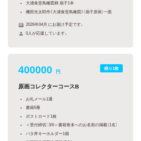
大浦食堂鳥瞰図柄 扇子1本
磯部光太郎作《大浦食堂鳥瞰図》（扇子原画）一面
2026年04月 にお届け予定です。
0人が応援しています。
400000
残り1枚
円
原画コレクターコースB
お礼メール1通
書籍5冊
ポストカード1枚
＜受付締切：3/6＞書籍巻末へのお名前の掲載（1名）
バタ丼キーホルダー1個