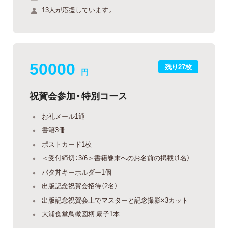
13人が応援しています。
50000
残り27枚
円
祝賀会参加・特別コース
お礼メール1通
書籍3冊
ポストカード1枚
＜受付締切：3/6＞書籍巻末へのお名前の掲載（1名）
バタ丼キーホルダー1個
出版記念祝賀会招待（2名）
出版記念祝賀会上でマスターと記念撮影×3カット
大浦食堂鳥瞰図柄 扇子1本