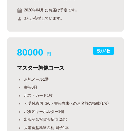
2026年04月 にお届け予定です。
3人が応援しています。
80000
残り8枚
円
マスター胸像コース
お礼メール1通
書籍3冊
ポストカード1枚
＜受付締切：3/6＞書籍巻末へのお名前の掲載（1名）
バタ丼キーホルダー1個
出版記念祝賀会招待（2名）
大浦食堂鳥瞰図柄 扇子1本