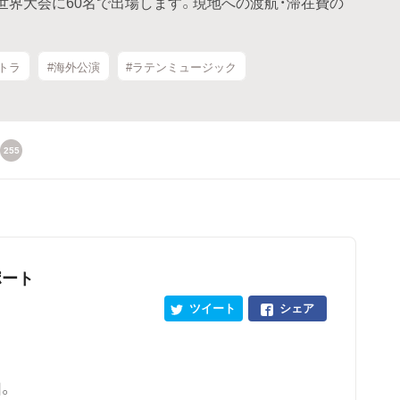
世界大会に60名で出場します。現地への渡航・滞在費の
トラ
#海外公演
#ラテンミュージック
255
ポート
ツイート
シェア
。