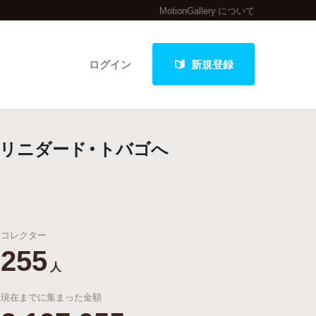
MotionGallery について
ログイン
新規登録
トリニダード・トバゴへ
クト
コレクター
最新進捗報告から探す
255
人
現在までに集まった金額