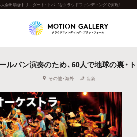
大会出場@トリニダート・トバゴをクラウドファンディングで実現！
Highlight
ールパン演奏のため、60人で地球の裏・
人気のプロジェクト
新着プロジェクト
終了間近のプロジェ
その他・海外
音楽
Feature
タグから探す
キュレーターから探す
特集から探す
Legendary
最新達成プロジェクト
調達額が大きいプロジェクト