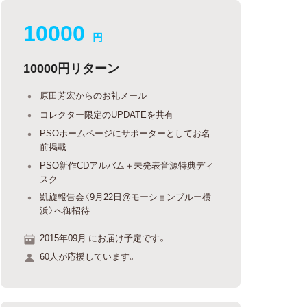
10000
円
10000円リターン
原田芳宏からのお礼メール
コレクター限定のUPDATEを共有
PSOホームページにサポーターとしてお名
前掲載
PSO新作CDアルバム＋未発表音源特典ディ
スク
凱旋報告会〈9月22日@モーションブルー横
浜〉へ御招待
2015年09月 にお届け予定です。
60人が応援しています。