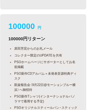
100000
円
100000円リターン
原田芳宏からのお礼メール
コレクター限定のUPDATEを共有
PSOホームページにサポーターとしてお名
前掲載
PSO新作CDアルバム＋未発表音源特典ディ
スク
凱旋報告会〈9月22日@モーションブルー横
浜〉へ御招待
PSO新作Tシャツ(インターナショナルパノ
ラマで着用する予定)
PSOオリジナルスティールパン・スティック