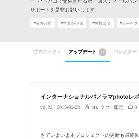
ード・トバゴで開催される第一回スティールパン
サポートを是非お願いします！
#海外渡航
#世界が評価
#民族音楽
#オーケス
プロジェクト
アップデート
コレクター
23
インターナショナルパノラマphotoレ
vol.23
2015-09-08
コレクター限定
0
さていよいよ本プロジェクトの更新も最終回