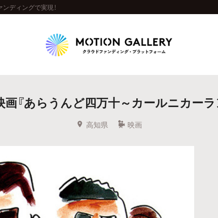
ァンディングで実現！
Highlight
映画『あらうんど四万十～カールニカーラ
人気のプロジェクト
新着プロジェクト
終了間近のプロジェ
高知県
映画
Feature
タグから探す
キュレーターから探す
特集から探す
Legendary
最新達成プロジェクト
調達額が大きいプロジェクト