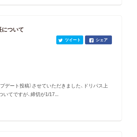
長について
ツイート
シェア
ップデート投稿）させていただきました、ドリパス上
ですが、締切が1/17...