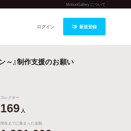
MotionGallery について
ログイン
新規登録
ン～』制作支援のお願い
クト
コレクター
最新進捗報告から探す
169
人
現在までに集まった金額