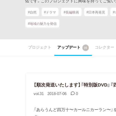
佑です。このプロジェクトに興味を持ってご覧い
#自然
#ドラマ
#長編映画
#日本再発見
#
#地域の魅力を発信
プロジェクト
アップデート
コレクター
31
【順次発送いたします】『特別版DVD』
vol.31
2018-07-06
0
『あらうんど四万十〜カールニカーラン〜』