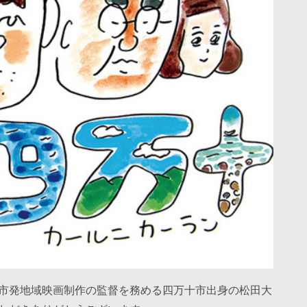
県四万十市発地域映画制作の監督を務める四万十市出身の松田大