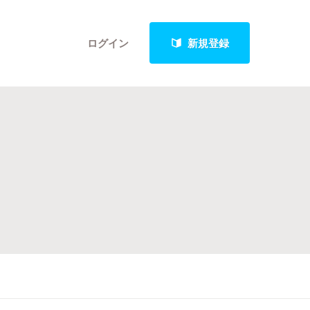
ログイン
新規登録
クト
最新進捗報告から探す