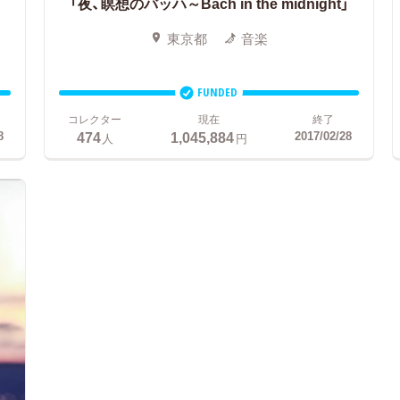
「夜、瞑想のバッハ～Bach in the midnight」
東京都
音楽
FUNDED
コレクター
現在
終了
474
1,045,884
8
2017/02/28
人
円