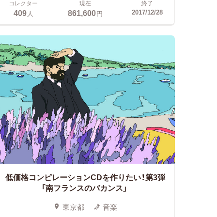
コレクター
現在
終了
409
861,600
2017/12/28
人
円
低価格コンピレーションCDを作りたい！第3弾
「南フランスのバカンス」
東京都
音楽