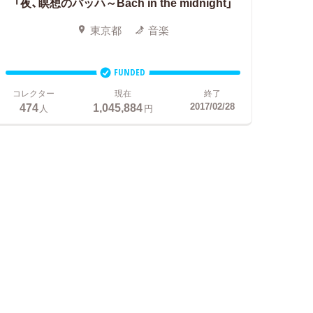
「夜、瞑想のバッハ～Bach in the midnight」
東京都
音楽
FUNDED
コレクター
現在
終了
474
1,045,884
2017/02/28
人
円