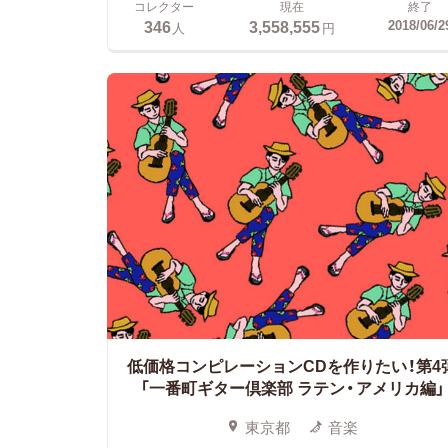
コレクター
現在
終了
346
3,558,555
2018/06/2
人
円
低価格コンピレーションCDを作りたい！第4
「一番町ギター倶楽部 ラテン・アメリカ編」
東京都
音楽