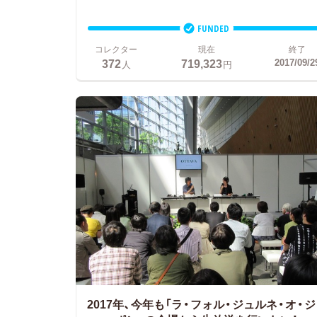
FUNDED
コレクター
現在
終了
372
719,323
2017/09/2
人
円
2017年、今年も「ラ・フォル・ジュルネ・オ・ジ