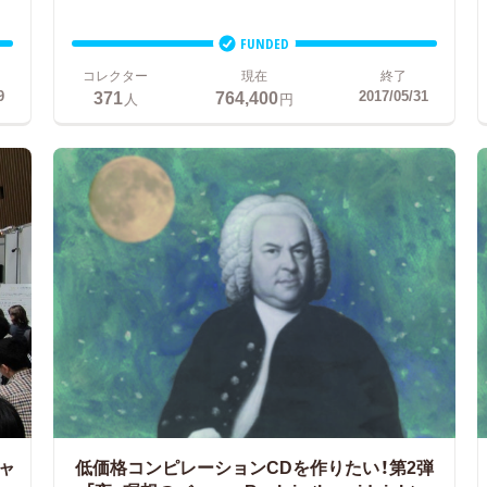
FUNDED
コレクター
現在
終了
371
764,400
9
2017/05/31
人
円
ャ
低価格コンピレーションCDを作りたい！第2弾