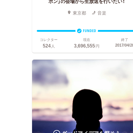
ポン」の会場から生放送を行いたい！
東京都
音楽
FUNDED
コレクター
現在
終了
524
3,696,555
2017/04/2
人
円