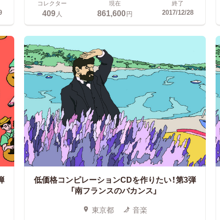
コレクター
現在
終了
409
861,600
9
2017/12/28
人
円
弾
低価格コンピレーションCDを作りたい！第3弾
「南フランスのバカンス」
東京都
音楽