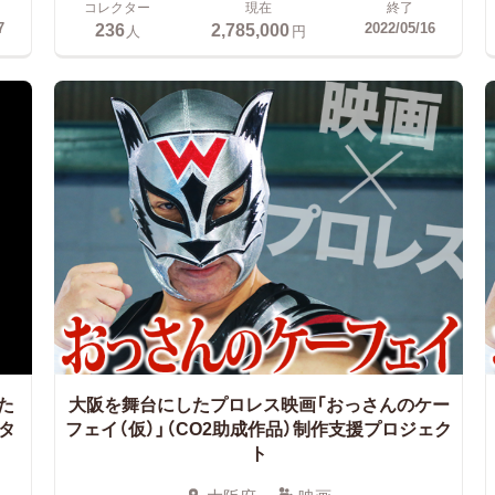
コレクター
現在
終了
236
2,785,000
7
2022/05/16
人
円
た
大阪を舞台にしたプロレス映画「おっさんのケー
タ
フェイ（仮）」（CO2助成作品）制作支援プロジェク
ト