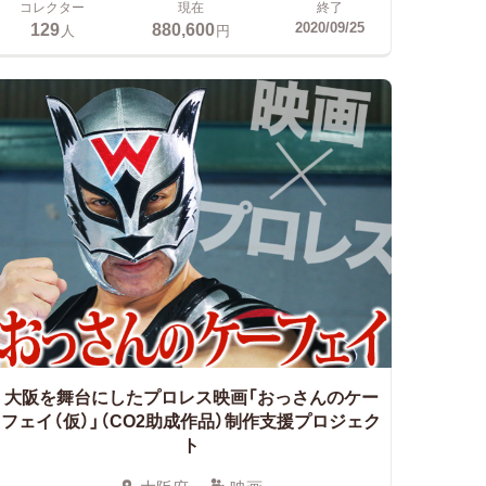
コレクター
現在
終了
129
880,600
2020/09/25
人
円
大阪を舞台にしたプロレス映画「おっさんのケー
フェイ（仮）」（CO2助成作品）制作支援プロジェク
ト