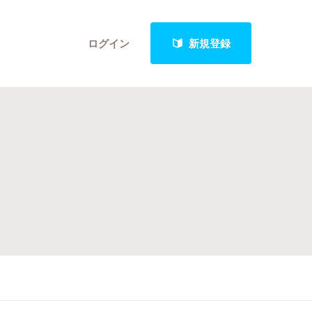
ログイン
新規登録
クト
最新進捗報告から探す