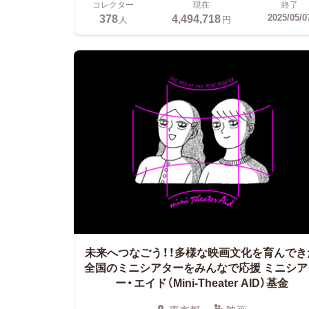
コレクター
現在
終了
378
4,494,718
2025/05/0
人
円
未来へつなごう！！多様な映画文化を育んでき
全国のミニシアターをみんなで応援
ミニシア
ー・エイド（Mini-Theater AID）基金