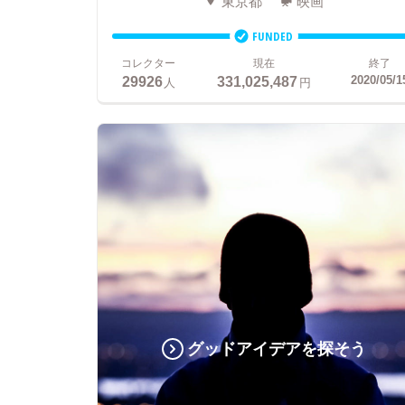
東京都
映画
FUNDED
コレクター
現在
終了
29926
331,025,487
2020/05/1
人
円
グッドアイデアを探そう