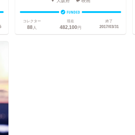
大阪府
映画
FUNDED
コレクター
現在
終了
88
482,100
5
2017/03/31
人
円