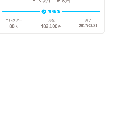
大阪府
映画
FUNDED
コレクター
現在
終了
88
482,100
2017/03/31
人
円