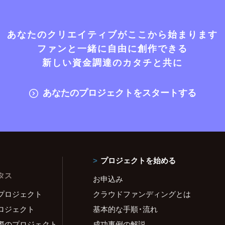
あなたのクリエイティブがここから始まります
ファンと一緒に自由に創作できる
新しい資金調達のカタチと共に
あなたのプロジェクトをスタートする
プロジェクトを始める
タス
お申込み
プロジェクト
クラウドファンディングとは
ロジェクト
基本的な手順・流れ
際のプロジェクト
成功事例の解説