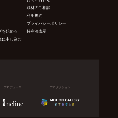
取材のご相談
利用規約
プライバシーポリシー
グを始める
特商法表示
業に申し込む
プロデュース
プロダクション