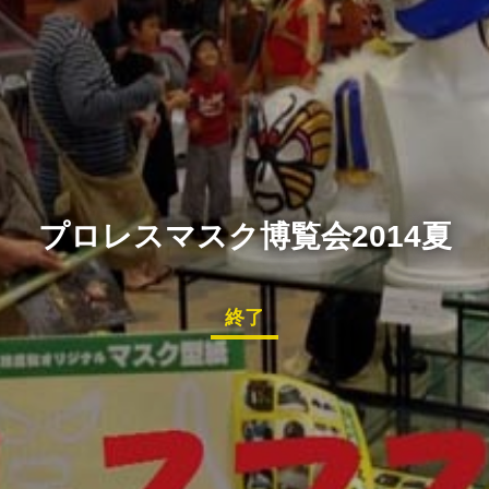
プロレスマスク博覧会2014夏
終了