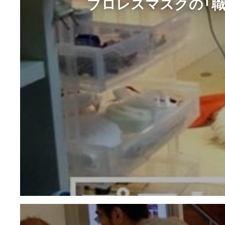
プロレスマスクの「職