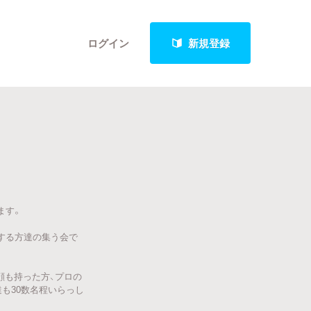
ログイン
新規登録
クト
ます。
最新進捗報告から探す
する方達の集う会で
顔も持った方、プロの
も30数名程いらっし