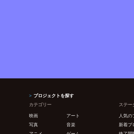
プロジェクトを探す
カテゴリー
ステー
映画
アート
人気の
写真
音楽
新着プ
アニメ
ゲーム
終了間