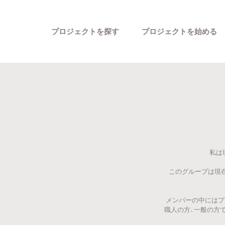
プロジェクトを探す
プロジェクトを始める
私は
カテゴリーから探す
このグループは現在
メンバーの中にはプ
職人の方、一般の方