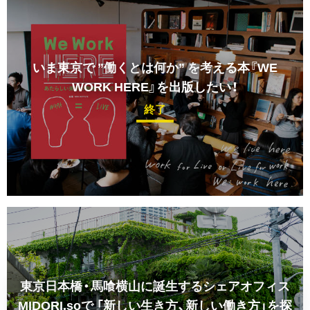
いま東京で ”働くとは何か” を考える本『WE
WORK HERE』を出版したい！
終了
東京日本橋・馬喰横山に誕生するシェアオフィス
MIDORI.soで
「新しい生き方、新しい働き方」を探