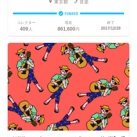
東京都
音楽
FUNDED
コレクター
現在
終了
409
861,600
2017/12/28
人
円