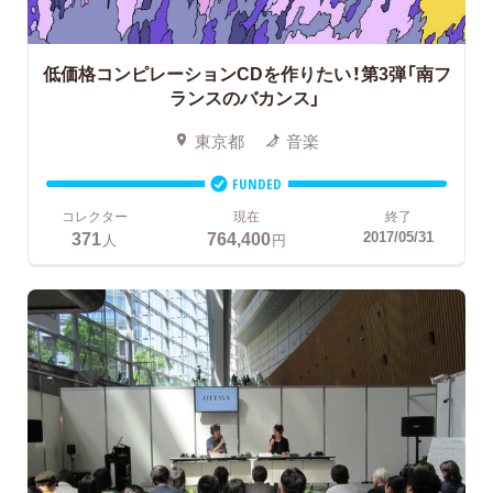
低価格コンピレーションCDを作りたい！第3弾「南フ
ランスのバカンス」
東京都
音楽
FUNDED
コレクター
現在
終了
371
764,400
2017/05/31
人
円