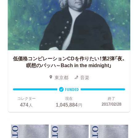
低価格コンピレーションCDを作りたい！第2弾「夜、
瞑想のバッハ～Bach in the midnight」
東京都
音楽
FUNDED
コレクター
現在
終了
474
1,045,884
2017/02/28
人
円