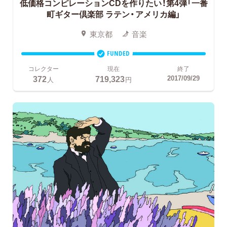
低価格コンピレーションCDを作りたい！第4弾「一番
町ギター倶楽部 ラテン・アメリカ編」
東京都
音楽
FUNDED
コレクター
現在
終了
372
719,323
2017/09/29
人
円