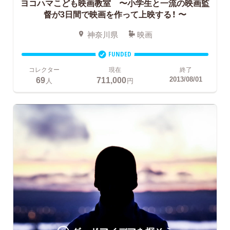
ヨコハマこども映画教室 〜小学生と一流の映画監
督が3日間で映画を作って上映する！ 〜
神奈川県
映画
FUNDED
コレクター
現在
終了
69
711,000
2013/08/01
人
円