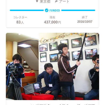
東京都
アート
FUNDED
コレクター
現在
終了
83
437,000
2016/10/07
人
円